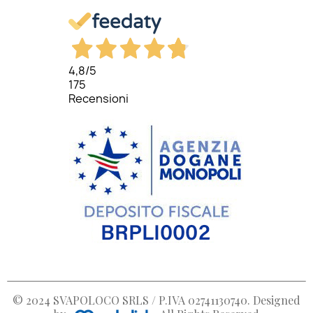
4,8
/5
175
Recensioni
© 2024
SVAPOLOCO SRLS / P.IVA 02741130740
. Designed