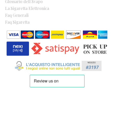
Glossario dell Svapo
La Sigaretta Elettronica
Faq Generali
Faq Sigaretta