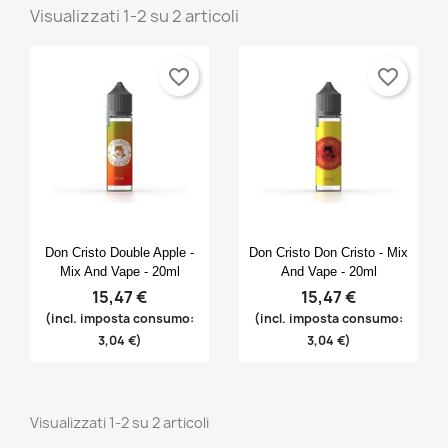
Visualizzati 1-2 su 2 articoli
favorite_border
favorite_border
Anteprima
Anteprima


Don Cristo Double Apple -
Don Cristo Don Cristo - Mix
Mix And Vape - 20ml
And Vape - 20ml
15,47 €
15,47 €
(incl. imposta consumo:
(incl. imposta consumo:
3,04 €)
3,04 €)
Visualizzati 1-2 su 2 articoli