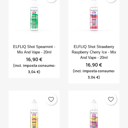
Anteprima
Anteprima


ELFLIQ Shot Spearmint -
ELFLIQ Shot Strawberry
Mix And Vape - 20ml
Raspberry Cherry Ice - Mix
And Vape - 20ml
16,90 €
16,90 €
(incl. imposta consumo:
(incl. imposta consumo:
3,04 €)
3,04 €)
favorite_border
favorite_border