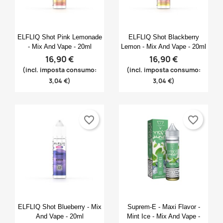
Anteprima
Anteprima


ELFLIQ Shot Pink Lemonade
ELFLIQ Shot Blackberry
- Mix And Vape - 20ml
Lemon - Mix And Vape - 20ml
16,90 €
16,90 €
(incl. imposta consumo:
(incl. imposta consumo:
3,04 €)
3,04 €)
favorite_border
favorite_border
Anteprima
Anteprima


ELFLIQ Shot Blueberry - Mix
Suprem-E - Maxi Flavor -
And Vape - 20ml
Mint Ice - Mix And Vape -