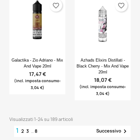
favorite_border
favorite_border
Anteprima
Anteprima


Galactika - Zio Adriano - Mix
Azhads Elixirs Distillati -
And Vape 20ml
Black Cherry - Mix And Vape
20ml
17,47 €
18,07 €
(incl. imposta consumo:
(incl. imposta consumo:
3,04 €)
3,04 €)
Visualizzati 1-24 su 189 articoli
1

Successivo
2
3
…
8