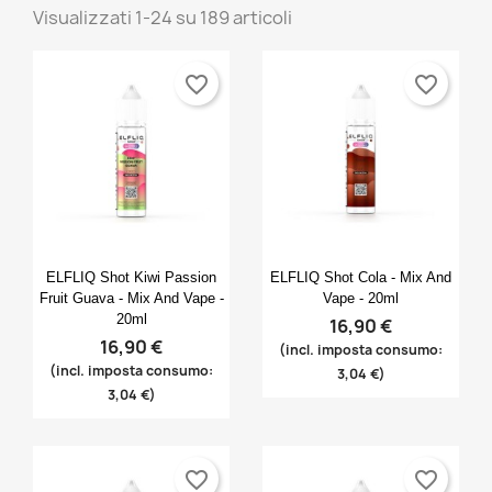
Visualizzati 1-24 su 189 articoli
favorite_border
favorite_border
Anteprima
Anteprima


ELFLIQ Shot Kiwi Passion
ELFLIQ Shot Cola - Mix And
Fruit Guava - Mix And Vape -
Vape - 20ml
20ml
16,90 €
16,90 €
(incl. imposta consumo:
(incl. imposta consumo:
3,04 €)
3,04 €)
favorite_border
favorite_border