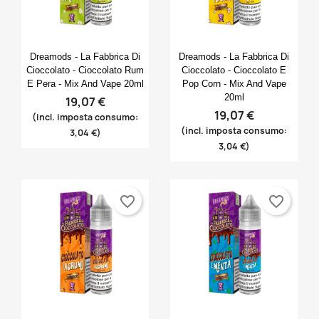
×
((confirmMessage))
Nome lista dei desideri
Devi avere effettuato l'accesso per salvare dei
Aggiungi alla lista dei desideri
prodotti nella tua lista dei desideri.
Anteprima
Anteprima


Create new list
add_circle_outline
((cancelText))
Dreamods - La Fabbrica Di
Dreamods - La Fabbrica Di
Cioccolato - Cioccolato Rum
Cioccolato - Cioccolato E
Annulla
Accedi
((modalDeleteText))
Annulla
Crea lista dei desideri
E Pera - Mix And Vape 20ml
Pop Corn - Mix And Vape
20ml
19,07 €
19,07 €
(incl. imposta consumo:
(incl. imposta consumo:
3,04 €)
3,04 €)
favorite_border
favorite_border