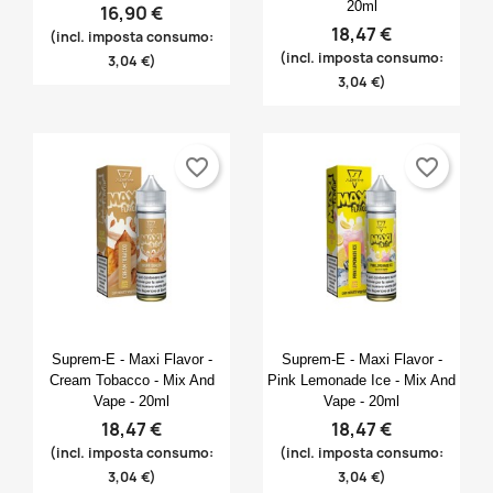
20ml
16,90 €
18,47 €
(incl. imposta consumo:
(incl. imposta consumo:
3,04 €)
3,04 €)
favorite_border
favorite_border
Anteprima
Anteprima


Suprem-E - Maxi Flavor -
Suprem-E - Maxi Flavor -
Cream Tobacco - Mix And
Pink Lemonade Ice - Mix And
Vape - 20ml
Vape - 20ml
18,47 €
18,47 €
(incl. imposta consumo:
(incl. imposta consumo:
3,04 €)
3,04 €)