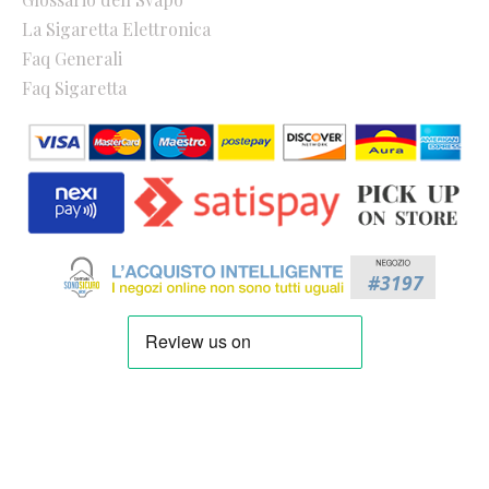
La Sigaretta Elettronica
Faq Generali
Faq Sigaretta