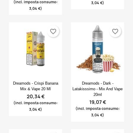
(incl. imposta consumo:
3,04 €)
3,04 €)
favorite_border
favorite_border
Anteprima
Anteprima


Dreamods - Crispi Banana
Dreamods - Dark -
Mix & Vape 20 Ml
Latakisssimo - Mix And Vape
20ml
20,34 €
19,07 €
(incl. imposta consumo:
(incl. imposta consumo:
3,04 €)
3,04 €)