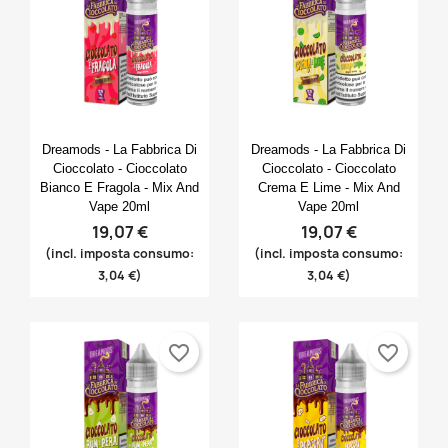
Anteprima
Anteprima


Dreamods - La Fabbrica Di
Dreamods - La Fabbrica Di
Cioccolato - Cioccolato
Cioccolato - Cioccolato
Bianco E Fragola - Mix And
Crema E Lime - Mix And
Vape 20ml
Vape 20ml
19,07 €
19,07 €
(incl. imposta consumo:
(incl. imposta consumo:
3,04 €)
3,04 €)
favorite_border
favorite_border
×
×
×
Crea lista dei desideri
((modalTitle))
Accedi