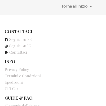
Torna all'inizio

CONTATTACI
Seguici su FB
Seguici su IG
Contattaci
INFO
Privacy Policy
Termini e Condizioni
Spedizioni
Gift Card
GUIDE & FAQ
Glossario dell Svapo