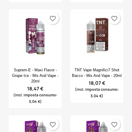
favorite_border
favorite_border
Anteprima
Anteprima


Suprem-E - Maxi Flavor -
TNT Vape Magnifici7 Shot
Grape Ice - Mix And Vape -
Bacco - Mix And Vape - 20ml
20ml
18,07 €
18,47 €
(incl. imposta consumo:
(incl. imposta consumo:
3,04 €)
3,04 €)
favorite_border
favorite_border