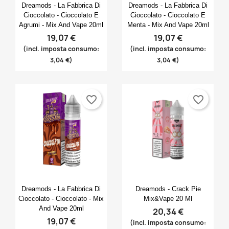
Anteprima
Anteprima


Dreamods - La Fabbrica Di
Dreamods - La Fabbrica Di
Cioccolato - Cioccolato E
Cioccolato - Cioccolato E
Agrumi - Mix And Vape 20ml
Menta - Mix And Vape 20ml
19,07 €
19,07 €
(incl. imposta consumo:
(incl. imposta consumo:
3,04 €)
3,04 €)
favorite_border
favorite_border
Anteprima
Anteprima


Dreamods - La Fabbrica Di
Dreamods - Crack Pie
Cioccolato - Cioccolato - Mix
Mix&Vape 20 Ml
And Vape 20ml
20,34 €
19,07 €
(incl. imposta consumo: