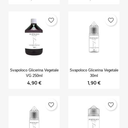
favorite_border
favorite_border
Anteprima
Anteprima


Svapoloco Glicerina Vegetale
Svapoloco Glicerina Vegetale
VG 250ml
30ml
4,90 €
1,90 €
favorite_border
favorite_border