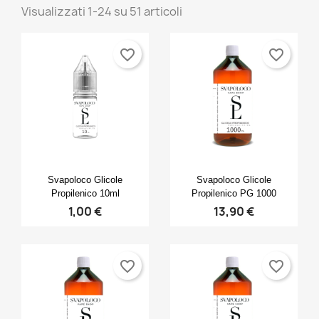
Visualizzati 1-24 su 51 articoli
favorite_border
favorite_border
Anteprima
Anteprima


Svapoloco Glicole
Svapoloco Glicole
Propilenico 10ml
Propilenico PG 1000
1,00 €
13,90 €
favorite_border
favorite_border