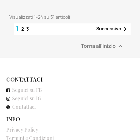
Visualizzati 1-24 su 51 articoli
1

Successivo
2
3
Torna all'inizio

CONTATTACI
Seguici su FB
Seguici su IG
Contattaci
INFO
Privacy Policy
Termini e Condizioni