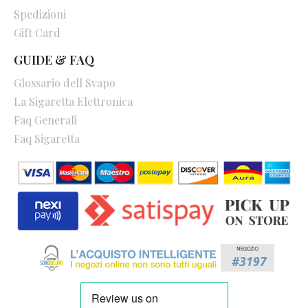
Spedizioni
Gift Card
GUIDE & FAQ
Glossario dell Svapo
La Sigaretta Elettronica
Faq Generali
Faq Sigaretta