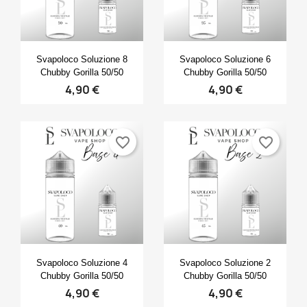
×
×
×
Crea lista dei desideri
((modalTitle))
Accedi
×
((confirmMessage))
Nome lista dei desideri
Devi avere effettuato l'accesso per salvare dei
Anteprima
Anteprima
Aggiungi alla lista dei desideri


Svapoloco Soluzione 8
Svapoloco Soluzione 6
prodotti nella tua lista dei desideri.
Chubby Gorilla 50/50
Chubby Gorilla 50/50
4,90 €
4,90 €
Create new list
add_circle_outline
((cancelText))
Annulla
Accedi
((modalDeleteText))
Annulla
Crea lista dei desideri
favorite_border
favorite_border
Anteprima
Anteprima


Svapoloco Soluzione 4
Svapoloco Soluzione 2
Chubby Gorilla 50/50
Chubby Gorilla 50/50
4,90 €
4,90 €