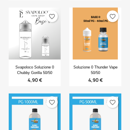
favorite_border
favorite_border
Anteprima
Anteprima


Svapoloco Soluzione 0
Soluzione 0 Thunder Vape
Chubby Gorilla 50/50
50/50
4,90 €
4,90 €
favorite_border
favorite_border