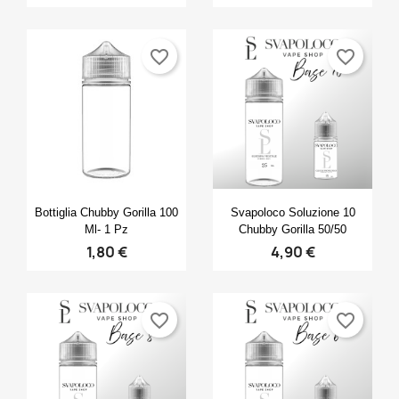
favorite_border
favorite_border
Anteprima
Anteprima


Bottiglia Chubby Gorilla 100
Svapoloco Soluzione 10
Ml- 1 Pz
Chubby Gorilla 50/50
1,80 €
4,90 €
favorite_border
favorite_border