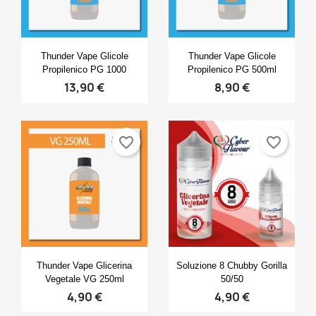
Anteprima
Anteprima


Thunder Vape Glicole
Thunder Vape Glicole
Propilenico PG 1000
Propilenico PG 500ml
13,90 €
8,90 €
favorite_border
favorite_border
Anteprima
Anteprima


Thunder Vape Glicerina
Soluzione 8 Chubby Gorilla
Vegetale VG 250ml
50/50
4,90 €
4,90 €