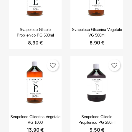
Anteprima
Anteprima


Svapoloco Glicole
Svapoloco Glicerina Vegetale
Propilenico PG 500ml
VG 500ml
8,90 €
8,90 €
favorite_border
favorite_border
Anteprima
Anteprima


Svapoloco Glicerina Vegetale
Svapoloco Glicole
VG 1000
Propilenico PG 250ml
13,90 €
5,50 €