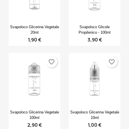
Anteprima
Anteprima


Svapoloco Glicerina Vegetale
Svapoloco Glicole
20ml
Propilenico - 100ml
1,90 €
3,90 €
favorite_border
favorite_border
Anteprima
Anteprima


Svapoloco Glicerina Vegetale
Svapoloco Glicerina Vegetale
100ml
10ml
2,90 €
1,00 €