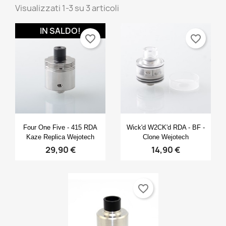
Visualizzati 1-3 su 3 articoli
IN SALDO!
favorite_border
favorite_border
Anteprima
Anteprima


Four One Five - 415 RDA
Wick'd W2CK'd RDA - BF -
Kaze Replica Wejotech
Clone Wejotech
29,90 €
14,90 €
favorite_border