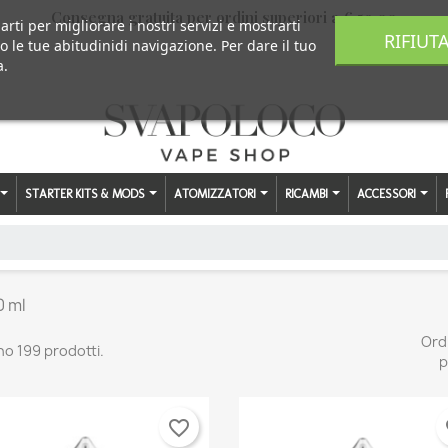
Consegna gratuita per ordini superiori a € 59,00
arti per migliorare i nostri servizi e mostrarti
RIFIUT
o le tue abitudinidi navigazione. Per dare il tuo
a.
STARTER KITS & MODS
ATOMIZZATORI
RICAMBI
ACCESSORI
0 ml
Ord
no 199 prodotti.
p
favorite_border
fa