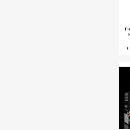
Fl
B
(