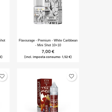
Anteprima

Shot
Flavourage - Premium - White Caribbean
- Mini Shot 10+10
7,00 €
€)
(incl. imposta consumo: 1,52 €)
vorite_border
favorite_border