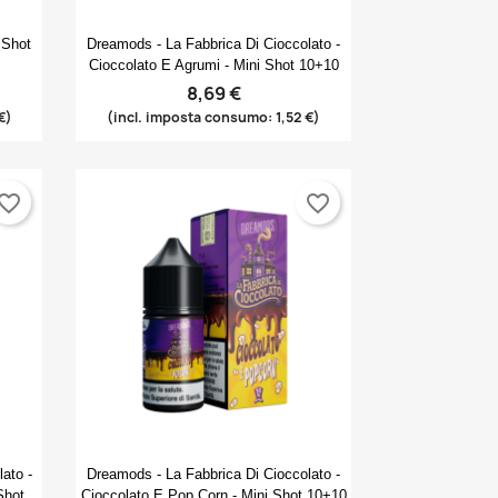
Anteprima

 Shot
Dreamods - La Fabbrica Di Cioccolato -
Cioccolato E Agrumi - Mini Shot 10+10
8,69 €
€)
(incl. imposta consumo: 1,52 €)
×
×
×
vorite_border
favorite_border
×
Anteprima

ato -
Dreamods - La Fabbrica Di Cioccolato -
Shot
Cioccolato E Pop Corn - Mini Shot 10+10