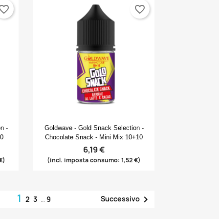
vorite_border
favorite_border
Anteprima

n -
Goldwave - Gold Snack Selection -
10
Chocolate Snack - Mini Mix 10+10
6,19 €
€)
(incl. imposta consumo: 1,52 €)
1

Successivo
2
3
…
9