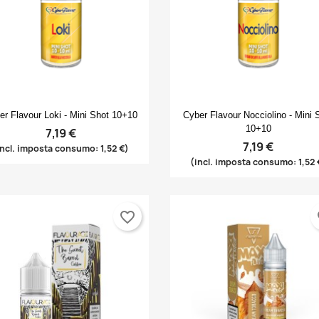
Anteprima
Anteprima


er Flavour Loki - Mini Shot 10+10
Cyber Flavour Nocciolino - Mini 
10+10
7,19 €
7,19 €
incl. imposta consumo: 1,52 €)
(incl. imposta consumo: 1,52 
favorite_border
fa