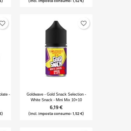
€)
(incl. imposta consumo: 1,52 €)
vorite_border
favorite_border
Anteprima

late -
Goldwave - Gold Snack Selection -
White Snack - Mini Mix 10+10
6,19 €
€)
(incl. imposta consumo: 1,52 €)