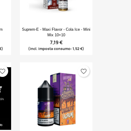
Anteprima

am
Suprem-E - Maxi Flavor - Cola Ice - Mini
Mix 10+10
7,19 €
€)
(incl. imposta consumo: 1,52 €)
vorite_border
favorite_border