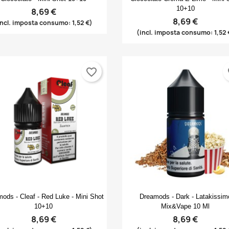
10+10
8,69 €
8,69 €
incl. imposta consumo: 1,52 €)
(incl. imposta consumo: 1,52 
favorite_border
fa
Anteprima
Anteprima


ods - Cleaf - Red Luke - Mini Shot
Dreamods - Dark - Latakissim
10+10
Mix&Vape 10 Ml
8,69 €
8,69 €