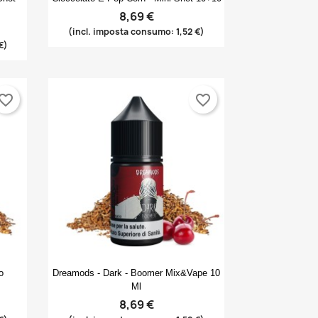
8,69 €
(incl. imposta consumo: 1,52 €)
€)
vorite_border
favorite_border
Anteprima

o
Dreamods - Dark - Boomer Mix&Vape 10
Ml
8,69 €