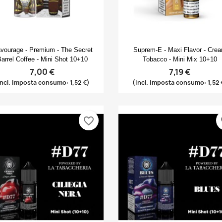
Anteprima
Anteprima


avourage - Premium - The Secret
Suprem-E - Maxi Flavor - Cre
arrel Coffee - Mini Shot 10+10
Tobacco - Mini Mix 10+10
7,00 €
7,19 €
incl. imposta consumo: 1,52 €)
(incl. imposta consumo: 1,52 
favorite_border
fa