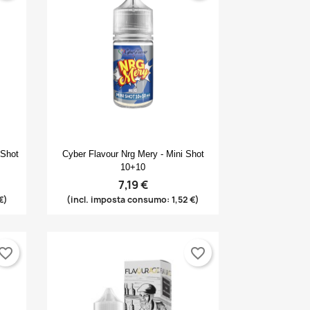
Anteprima

 Shot
Cyber Flavour Nrg Mery - Mini Shot
10+10
7,19 €
€)
(incl. imposta consumo: 1,52 €)
vorite_border
favorite_border