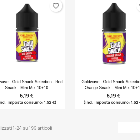
favorite_border
fa
Anteprima
Anteprima


wave - Gold Snack Selection - Red
Goldwave - Gold Snack Selectio
Snack - Mini Mix 10+10
Orange Snack - Mini Mix 10+
6,19 €
6,19 €
incl. imposta consumo: 1,52 €)
(incl. imposta consumo: 1,52 
izzati 1-24 su 199 articoli