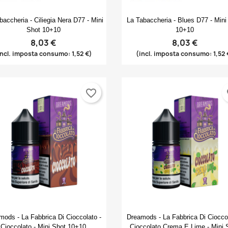
Anteprima
Anteprima


baccheria - Ciliegia Nera D77 - Mini
La Tabaccheria - Blues D77 - Mini
Shot 10+10
10+10
8,03 €
8,03 €
incl. imposta consumo: 1,52 €)
(incl. imposta consumo: 1,52 
rea lista dei desideri
favorite_border
fa
ccedi
(modalTitle))
me lista dei desideri
i avere effettuato l'accesso per salvare dei prodotti nella tua lista
ggiungi alla lista dei desideri
confirmMessage))
 desideri.
Create new list
((cancelText))
((modalDeleteText))
Annulla
Accedi
Annulla
Crea lista dei desideri
Anteprima
Anteprima


mods - La Fabbrica Di Cioccolato -
Dreamods - La Fabbrica Di Cioccol
Cioccolato - Mini Shot 10+10
Cioccolato Crema E Lime - Mini 