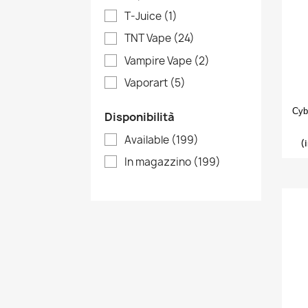
T-Juice
(1)
TNT Vape
(24)
Vampire Vape
(2)
Vaporart
(5)
Cyb
Disponibilità
Available
(199)
(
In magazzino
(199)