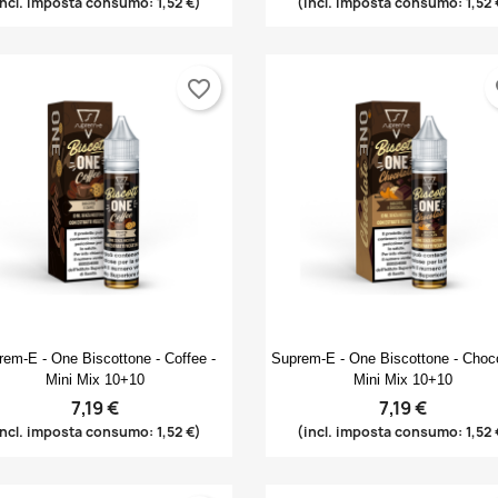
incl. imposta consumo: 1,52 €)
(incl. imposta consumo: 1,52 
favorite_border
fa
Anteprima
Anteprima


rem-E - One Biscottone - Coffee -
Suprem-E - One Biscottone - Choco
Mini Mix 10+10
Mini Mix 10+10
7,19 €
7,19 €
incl. imposta consumo: 1,52 €)
(incl. imposta consumo: 1,52 