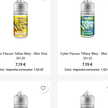
Anteprima
Anteprima


r Flavour Yellow Mery - Mini Shot
Cyber Flavour Tiffany Mery - Mini
10+10
10+10
7,19 €
7,19 €
incl. imposta consumo: 1,52 €)
(incl. imposta consumo: 1,52 
favorite_border
fa