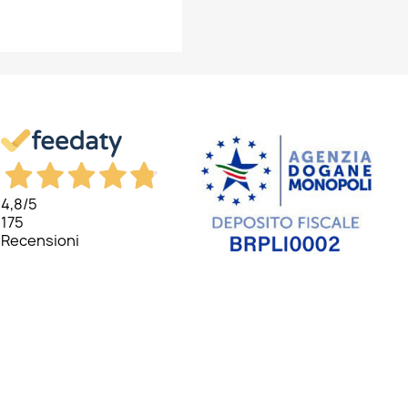
×
×
×
×
4,8
/5
175
Recensioni