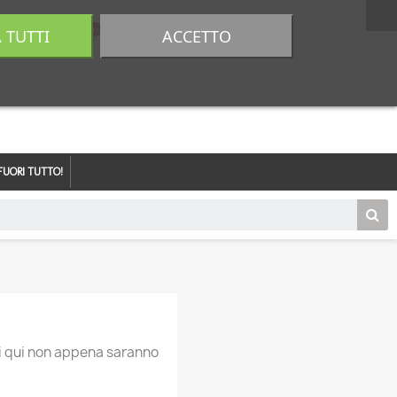
A TUTTI
ACCETTO
0,00 €
Accedi
FUORI TUTTO!
ti qui non appena saranno