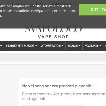
Consegna gratuita per ordini superiori a € 59,00
arti per migliorare i nostri servizi e mostrarti
RIFIUT
o le tue abitudinidi navigazione. Per dare il tuo
a.
STARTER KITS & MODS
ATOMIZZATORI
RICAMBI
ACCESSORI
Non ci sono ancora prodotti disponibili
Resta in contatto! Altri prodotti verranno mostra
stati aggiunti.