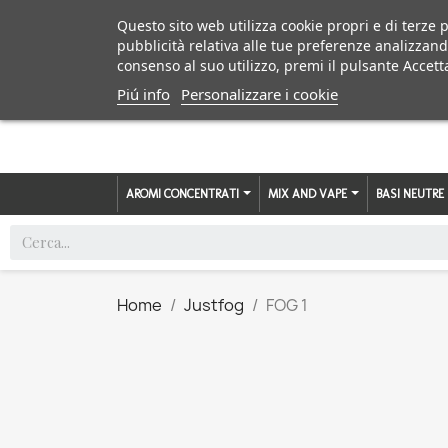
Questo sito web utilizza cookie propri e di terze p
pubblicità relativa alle tue preferenze analizzand
consenso al suo utilizzo, premi il pulsante Accett
Piú info
Personalizzare i cookie
AROMI CONCENTRATI
MIX AND VAPE
BASI NEUTRE
Home
Justfog
FOG 1