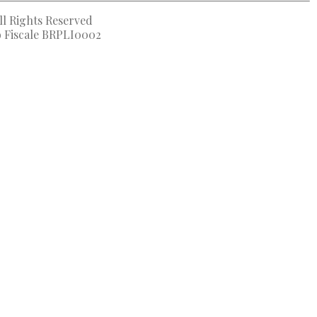
ll Rights Reserved
to Fiscale BRPLI0002