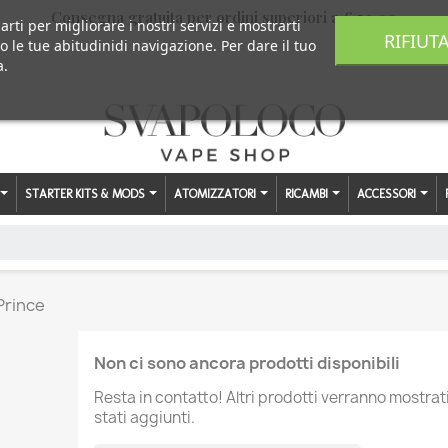
Consegna gratuita per ordini superiori a € 59,00
arti per migliorare i nostri servizi e mostrarti
RIFIUT
o le tue abitudinidi navigazione. Per dare il tuo
a.
STARTER KITS & MODS
ATOMIZZATORI
RICAMBI
ACCESSORI
Prince
Non ci sono ancora prodotti disponibili
Resta in contatto! Altri prodotti verranno mostra
stati aggiunti.