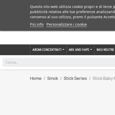
Questo sito web utilizza cookie propri e di terze p
pubblicità relativa alle tue preferenze analizzand
consenso al suo utilizzo, premi il pulsante Accett
Piú info
Personalizzare i cookie
AROMI CONCENTRATI
MIX AND VAPE
BASI NEUTRE
Home
Smok
Stick Series
Stick Baby 