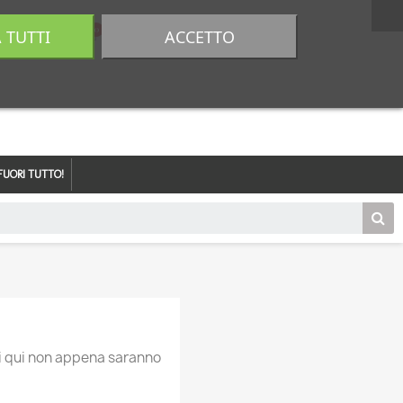
A TUTTI
ACCETTO
0,00 €
Accedi
FUORI TUTTO!
ti qui non appena saranno