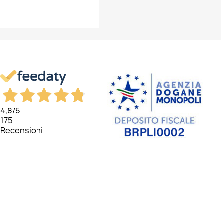
×
×
×
×
4,8
/5
175
Recensioni