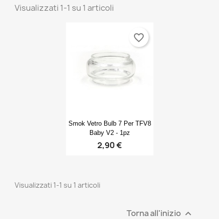
Visualizzati 1-1 su 1 articoli
favorite_border
Anteprima

Smok Vetro Bulb 7 Per TFV8
Baby V2 - 1pz
2,90 €
Visualizzati 1-1 su 1 articoli
Torna all'inizio
