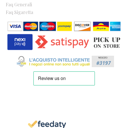
Faq Generali
Faq Sigaretta