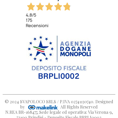
4,8
/5
175
Recensioni
© 2024
SVAPOLOCO SRLS / P.IVA 02741130740
. Designed
by
All Rights Reserved
N.REA BR-168477, Sede legale ed operativa: Via Verona 9,
72100 Brindisi - Deposito Fiscale BRPLI0002