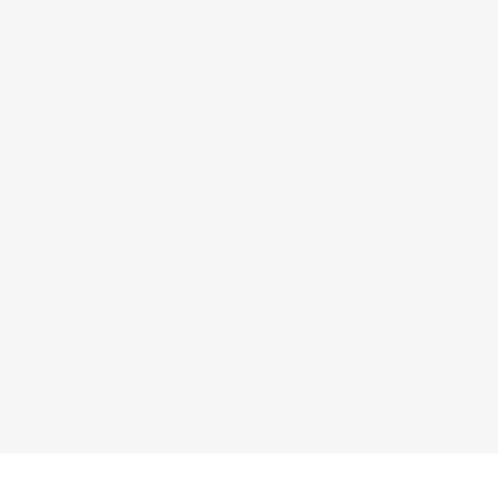
×
×
×
×