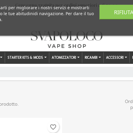
Consegna gratuita per ordini superiori a € 59,00
arti per migliorare i nostri servizi e mostrarti
RIFIUT
o le tue abitudinidi navigazione. Per dare il tuo
a.
STARTER KITS & MODS
ATOMIZZATORI
RICAMBI
ACCESSORI
Ord
 prodotto.
p
favorite_border