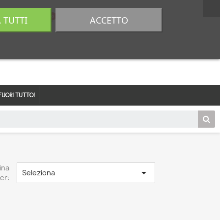
A TUTTI
ACCETTO
0,00 €
Accedi
FUORI TUTTO!
ina

Seleziona
er: