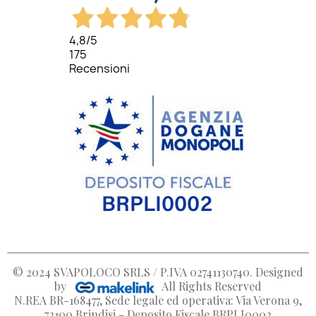
4,8
/5
175
Recensioni
© 2024
SVAPOLOCO SRLS / P.IVA 02741130740
. Designed
by
All Rights Reserved
N.REA BR-168477, Sede legale ed operativa: Via Verona 9,
72100 Brindisi - Deposito Fiscale BRPLI0002