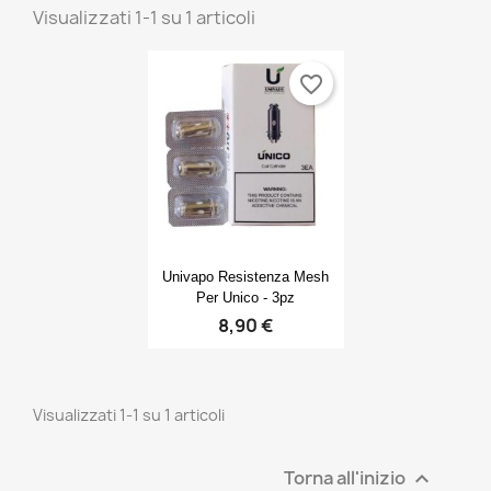
Visualizzati 1-1 su 1 articoli
favorite_border
Anteprima

Univapo Resistenza Mesh
Per Unico - 3pz
8,90 €
Visualizzati 1-1 su 1 articoli
Torna all'inizio
