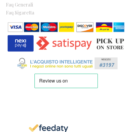
Faq Generali
Faq Sigaretta