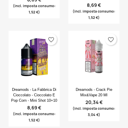
8,69 €
(incl. imposta consumo:
(incl. imposta consumo:
1,52 €)
1,52 €)
favorite_border
favorite_border
Anteprima
Anteprima


Dreamods - La Fabbrica Di
Dreamods - Crack Pie
Cioccolato - Cioccolato E
Mix&Vape 20 Ml
Pop Corn - Mini Shot 10+10
20,34 €
8,69 €
(incl. imposta consumo:
(incl. imposta consumo:
3,04 €)
1,52 €)