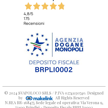
4,8
/5
175
Recensioni
© 2024
SVAPOLOCO SRLS / P.IVA 02741130740
. Designed
by
All Rights Reserved
N.REA BR-168477, Sede legale ed operativa: Via Verona 9,
72100 Brindisi - Deposito Fiscale BRPLI0002