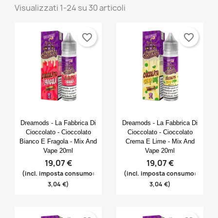
Visualizzati 1-24 su 30 articoli
favorite_border
favorite_border
Anteprima
Anteprima


Dreamods - La Fabbrica Di
Dreamods - La Fabbrica Di
Cioccolato - Cioccolato
Cioccolato - Cioccolato
Bianco E Fragola - Mix And
Crema E Lime - Mix And
Vape 20ml
Vape 20ml
19,07 €
19,07 €
(incl. imposta consumo:
(incl. imposta consumo:
3,04 €)
3,04 €)