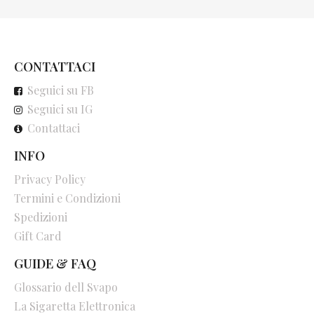
CONTATTACI
Seguici su FB
Seguici su IG
Contattaci
INFO
Privacy Policy
Termini e Condizioni
Spedizioni
Gift Card
GUIDE & FAQ
Glossario dell Svapo
La Sigaretta Elettronica