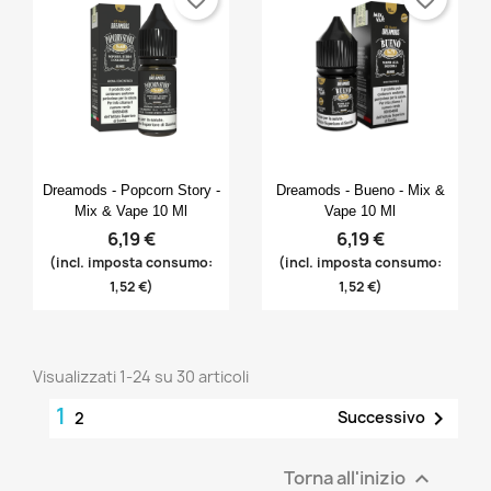
Anteprima
Anteprima


Dreamods - Popcorn Story -
Dreamods - Bueno - Mix &
Mix & Vape 10 Ml
Vape 10 Ml
6,19 €
6,19 €
(incl. imposta consumo:
(incl. imposta consumo:
1,52 €)
1,52 €)
Visualizzati 1-24 su 30 articoli
1

Successivo
2
Torna all'inizio
