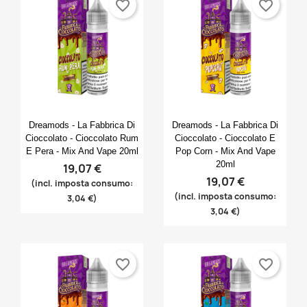
favorite_border
favorite_border
Anteprima
Anteprima


Dreamods - La Fabbrica Di
Dreamods - La Fabbrica Di
Cioccolato - Cioccolato Rum
Cioccolato - Cioccolato E
E Pera - Mix And Vape 20ml
Pop Corn - Mix And Vape
20ml
19,07 €
19,07 €
(incl. imposta consumo:
(incl. imposta consumo:
3,04 €)
3,04 €)
favorite_border
favorite_border