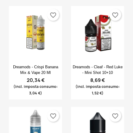
favorite_border
favorite_border
Anteprima
Anteprima


Dreamods - Crispi Banana
Dreamods - Cleaf - Red Luke
Mix & Vape 20 Ml
- Mini Shot 10+10
20,34 €
8,69 €
(incl. imposta consumo:
(incl. imposta consumo:
3,04 €)
1,52 €)
×
×
×
Crea lista dei desideri
((modalTitle))
favorite_border
favorite_border
Accedi
((confirmMessage))
Nome lista dei desideri
Devi avere effettuato l'accesso per salvare dei