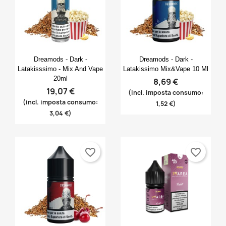
×
Aggiungi alla lista dei desideri
prodotti nella tua lista dei desideri.
Create new list
add_circle_outline
((cancelText))
Annulla
Accedi
((modalDeleteText))
Annulla
Crea lista dei desideri
Anteprima
Anteprima


Dreamods - Dark -
Dreamods - Dark -
Latakisssimo - Mix And Vape
Latakissimo Mix&Vape 10 Ml
20ml
8,69 €
19,07 €
(incl. imposta consumo:
(incl. imposta consumo:
1,52 €)
3,04 €)
favorite_border
favorite_border