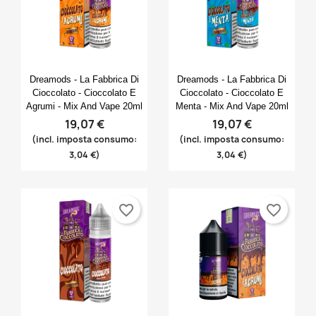
Anteprima
Anteprima


Dreamods - La Fabbrica Di
Dreamods - La Fabbrica Di
Cioccolato - Cioccolato E
Cioccolato - Cioccolato E
Agrumi - Mix And Vape 20ml
Menta - Mix And Vape 20ml
19,07 €
19,07 €
(incl. imposta consumo:
(incl. imposta consumo:
3,04 €)
3,04 €)
favorite_border
favorite_border