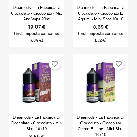
Anteprima
Anteprima


Dreamods - La Fabbrica Di
Dreamods - La Fabbrica Di
Cioccolato - Cioccolato - Mix
Cioccolato - Cioccolato E
And Vape 20ml
Agrumi - Mini Shot 10+10
19,07 €
8,69 €
(incl. imposta consumo:
(incl. imposta consumo:
3,04 €)
1,52 €)
favorite_border
favorite_border
Anteprima
Anteprima


Dreamods - La Fabbrica Di
Dreamods - La Fabbrica Di
Cioccolato - Cioccolato - Mini
Cioccolato - Cioccolato
Shot 10+10
Crema E Lime - Mini Shot
10+10
8,69 €