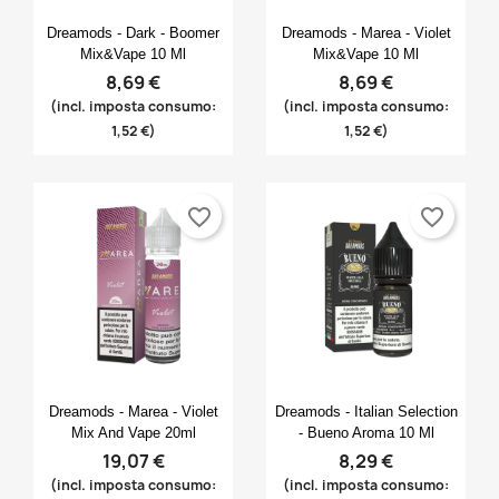
Anteprima
Anteprima


Dreamods - Dark - Boomer
Dreamods - Marea - Violet
Mix&Vape 10 Ml
Mix&Vape 10 Ml
8,69 €
8,69 €
(incl. imposta consumo:
(incl. imposta consumo:
1,52 €)
1,52 €)
favorite_border
favorite_border
Anteprima
Anteprima


Dreamods - Marea - Violet
Dreamods - Italian Selection
Mix And Vape 20ml
- Bueno Aroma 10 Ml
19,07 €
8,29 €
(incl. imposta consumo:
(incl. imposta consumo: