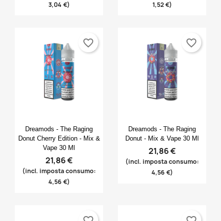
3,04 €)
1,52 €)
favorite_border
favorite_border
Anteprima
Anteprima


Dreamods - The Raging
Dreamods - The Raging
Donut Cherry Edition - Mix &
Donut - Mix & Vape 30 Ml
Vape 30 Ml
21,86 €
21,86 €
(incl. imposta consumo:
(incl. imposta consumo:
4,56 €)
4,56 €)
favorite_border
favorite_border