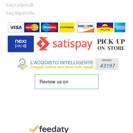
Faq Generali
Faq Sigaretta