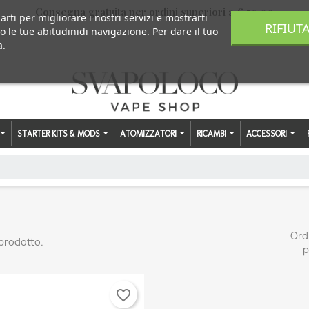
Consegna gratuita per ordini superiori a € 59,00
arti per migliorare i nostri servizi e mostrarti
RIFIUT
o le tue abitudinidi navigazione. Per dare il tuo
a.
STARTER KITS & MODS
ATOMIZZATORI
RICAMBI
ACCESSORI
Ord
 prodotto.
p
favorite_border