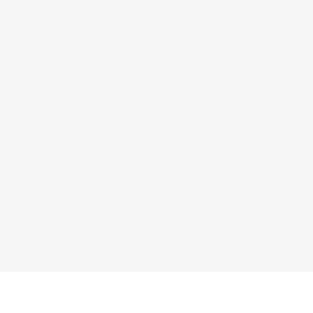
×
×
×
×