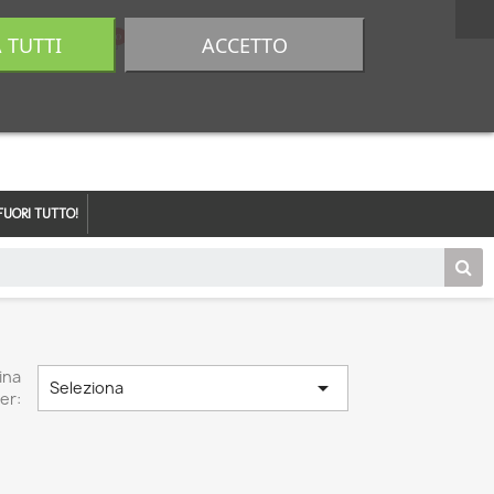
A TUTTI
ACCETTO
0,00 €
Accedi
FUORI TUTTO!
ina

Seleziona
er: