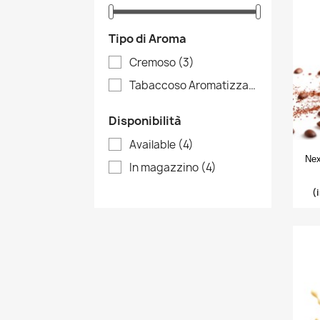
Tipo di Aroma
Cremoso
(3)
Tabaccoso Aromatizzato
(1)
Disponibilità
Available
(4)
Nex
In magazzino
(4)
(
C
A
(
No
Dev
A
((
dei