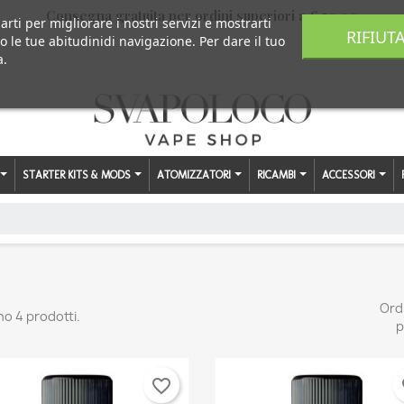
Consegna gratuita per ordini superiori a € 59,00
arti per migliorare i nostri servizi e mostrarti
RIFIUT
o le tue abitudinidi navigazione. Per dare il tuo
a.
STARTER KITS & MODS
ATOMIZZATORI
RICAMBI
ACCESSORI
Ord
no 4 prodotti.
p
favorite_border
fa