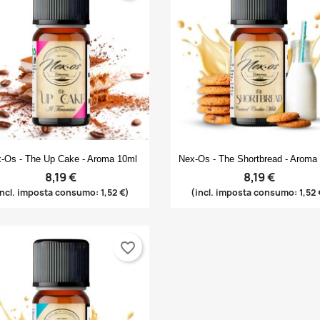
Anteprima
Anteprima


-Os - The Up Cake - Aroma 10ml
Nex-Os - The Shortbread - Aroma
8,19 €
8,19 €
incl. imposta consumo: 1,52 €)
(incl. imposta consumo: 1,52 
rea lista dei desideri
ccedi
favorite_border
(modalTitle))
me lista dei desideri
i avere effettuato l'accesso per salvare dei prodotti nella tua lista
ggiungi alla lista dei desideri
confirmMessage))
 desideri.