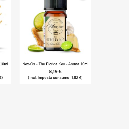
Anteprima

 10ml
Nex-Os - The Florida Key - Aroma 10ml
8,19 €
€)
(incl. imposta consumo: 1,52 €)
×
×
×
×