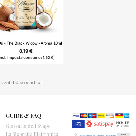
Create new list
((cancelText))
((modalDeleteText))
Annulla
Accedi
Annulla
Crea lista dei desideri
Anteprima

s - The Black Widow - Aroma 10ml
8,19 €
incl. imposta consumo: 1,52 €)
izzati 1-4 su 4 articoli
GUIDE & FAQ
Glossario dell Svapo
La Sigaretta Elettronica