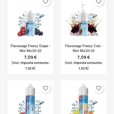
favorite_border
favorite_border
Anteprima
Anteprima


Flavourage Freezy Grape -
Flavourage Freezy Cola -
Mini Mix10+10
Mini Mix10+10
7,09 €
7,09 €
(incl. imposta consumo:
(incl. imposta consumo:
1,52 €)
1,52 €)
favorite_border
favorite_border