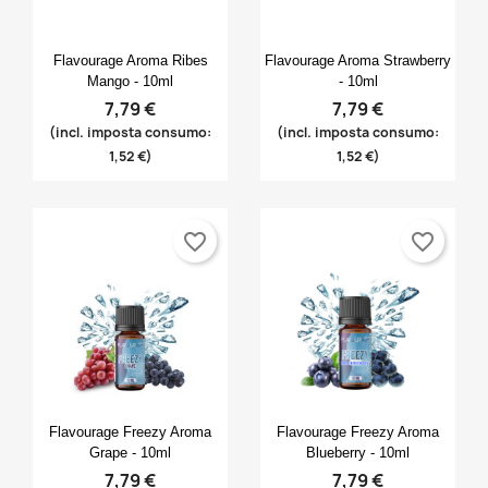
Anteprima
Anteprima


Flavourage Aroma Ribes
Flavourage Aroma Strawberry
Mango - 10ml
- 10ml
7,79 €
7,79 €
(incl. imposta consumo:
(incl. imposta consumo:
1,52 €)
1,52 €)
favorite_border
favorite_border
Anteprima
Anteprima


Flavourage Freezy Aroma
Flavourage Freezy Aroma
Grape - 10ml
Blueberry - 10ml
7,79 €
7,79 €