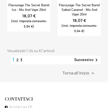
Anteprima
Anteprima


Flavourage The Secret Barrel
Flavourage The Secret Barrel
Ice - Mix And Vape 20ml
Salted Caramel - Mix And
Vape 20ml
18,07 €
18,07 €
(incl. imposta consumo:
(incl. imposta consumo:
3,04 €)
3,04 €)
Visualizzati 1-24 su 67 articoli
1

Successivo
2
3
Torna all'inizio

CONTATTACI
Seguici su FB