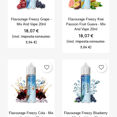
Anteprima
Anteprima


Flavourage Freezy Grape -
Flavourage Freezy Kiwi
Mix And Vape 20ml
Passion Fruit Guava - Mix
And Vape 20ml
18,07 €
18,07 €
(incl. imposta consumo:
(incl. imposta consumo:
3,04 €)
3,04 €)
favorite_border
favorite_border
×
×
×
Crea lista dei desideri
((modalTitle))
Accedi
×
((confirmMessage))
Nome lista dei desideri
Devi avere effettuato l'accesso per salvare dei
Aggiungi alla lista dei desideri
prodotti nella tua lista dei desideri.
Anteprima
Anteprima


Flavourage Freezy Cola - Mix
Flavourage Freezy Blueberry
Create new list
add_circle_outline
((cancelText))