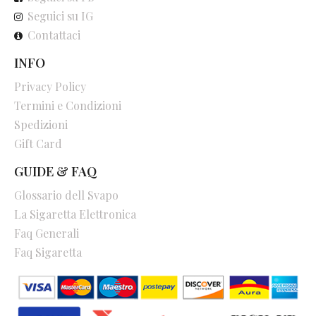
Seguici su IG
Contattaci
INFO
Privacy Policy
Termini e Condizioni
Spedizioni
Gift Card
GUIDE & FAQ
Glossario dell Svapo
La Sigaretta Elettronica
Faq Generali
Faq Sigaretta