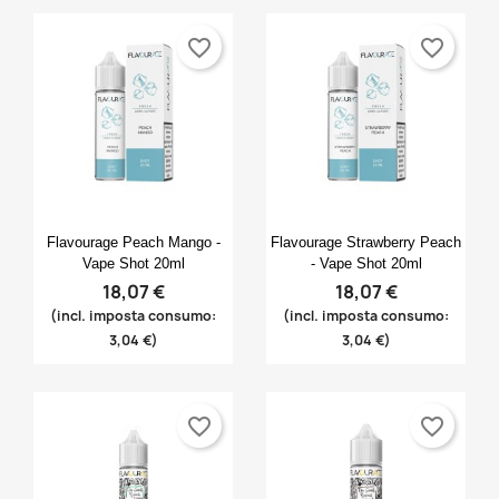
favorite_border
favorite_border
Anteprima
Anteprima


Flavourage Peach Mango -
Flavourage Strawberry Peach
Vape Shot 20ml
- Vape Shot 20ml
18,07 €
18,07 €
(incl. imposta consumo:
(incl. imposta consumo:
3,04 €)
3,04 €)
favorite_border
favorite_border