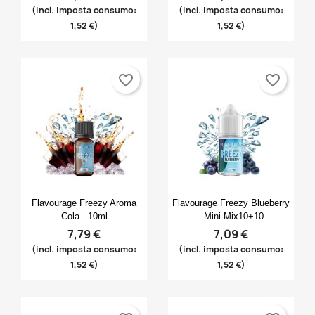
(incl. imposta consumo:
(incl. imposta consumo:
1,52 €)
1,52 €)
favorite_border
favorite_border
Anteprima
Anteprima


Flavourage Freezy Aroma
Flavourage Freezy Blueberry
Cola - 10ml
- Mini Mix10+10
7,79 €
7,09 €
(incl. imposta consumo:
(incl. imposta consumo:
1,52 €)
1,52 €)