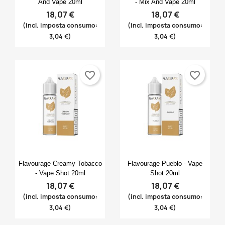
And Vape 20ml
- Mix And Vape 20ml
Annulla
Accedi
18,07 €
18,07 €
((modalDeleteText))
Annulla
Crea lista dei desideri
(incl. imposta consumo:
(incl. imposta consumo:
3,04 €)
3,04 €)
favorite_border
favorite_border
Anteprima
Anteprima


Flavourage Creamy Tobacco
Flavourage Pueblo - Vape
- Vape Shot 20ml
Shot 20ml
18,07 €
18,07 €
(incl. imposta consumo:
(incl. imposta consumo:
3,04 €)
3,04 €)