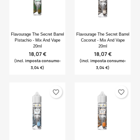
Anteprima
Anteprima


Flavourage The Secret Barrel
Flavourage The Secret Barrel
Pistachio - Mix And Vape
Coconut - Mix And Vape
20ml
20ml
18,07 €
18,07 €
(incl. imposta consumo:
(incl. imposta consumo:
3,04 €)
3,04 €)
favorite_border
favorite_border