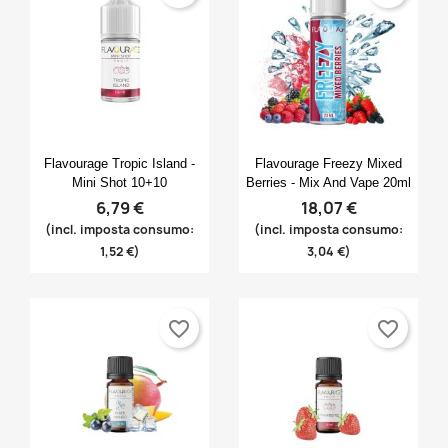
Anteprima
Anteprima


Flavourage Tropic Island -
Flavourage Freezy Mixed
Mini Shot 10+10
Berries - Mix And Vape 20ml
6,79 €
18,07 €
(incl. imposta consumo:
(incl. imposta consumo:
1,52 €)
3,04 €)
favorite_border
favorite_border