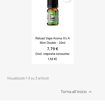
Anteprima

Reload Vape Aroma It's A
Mint Double - 10ml
7,79 €
(incl. imposta consumo:
1,52 €)
Visualizzati 1-3 su 3 articoli
×
×
×
Crea lista dei desideri
((modalTitle))
Accedi
Torna all'inizio

×
((confirmMessage))
Nome lista dei desideri
Devi avere effettuato l'accesso per salvare dei
Aggiungi alla lista dei desideri
prodotti nella tua lista dei desideri.