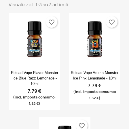
Visualizzati 1-3 su 3 articoli
favorite_border
favorite_border
Anteprima
Anteprima


Reload Vape Flavor Monster
Reload Vape Aroma Monster
Ice Blue Razz Lemonade -
Ice Pink Lemonade - 10ml
10ml
7,79 €
7,79 €
(incl. imposta consumo:
(incl. imposta consumo:
1,52 €)
1,52 €)
favorite_border