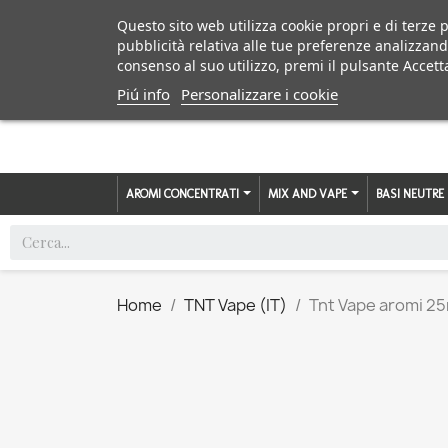
Questo sito web utilizza cookie propri e di terze p
pubblicità relativa alle tue preferenze analizzand
consenso al suo utilizzo, premi il pulsante Accett
Piú info
Personalizzare i cookie
AROMI CONCENTRATI
MIX AND VAPE
BASI NEUTRE
Home
TNT Vape (IT)
Tnt Vape aromi 25