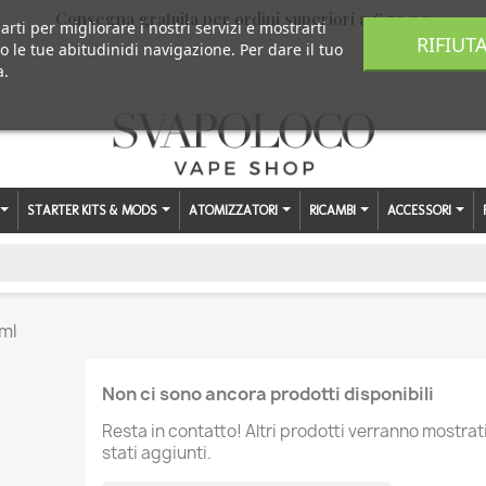
Consegna gratuita per ordini superiori a € 59,00
arti per migliorare i nostri servizi e mostrarti
RIFIUT
o le tue abitudinidi navigazione. Per dare il tuo
a.
STARTER KITS & MODS
ATOMIZZATORI
RICAMBI
ACCESSORI
ml
Non ci sono ancora prodotti disponibili
Resta in contatto! Altri prodotti verranno mostra
stati aggiunti.