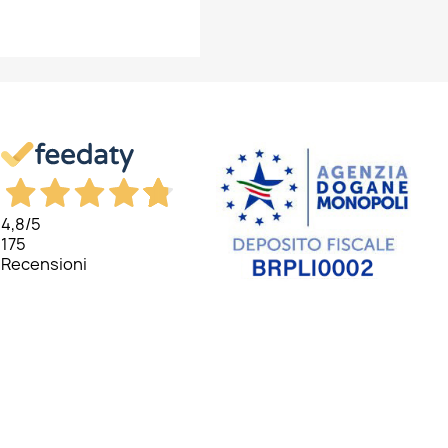
×
×
×
×
4,8
/5
175
Recensioni