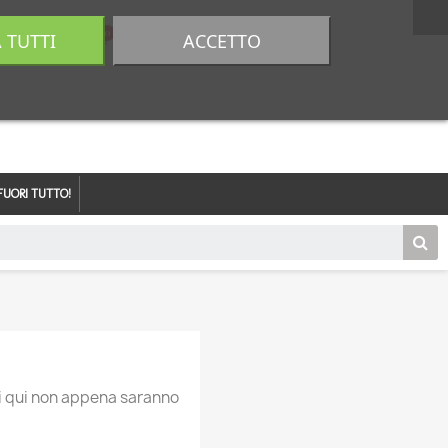
A TUTTI
ACCETTO
0,00 €
Accedi
FUORI TUTTO!
ti qui non appena saranno