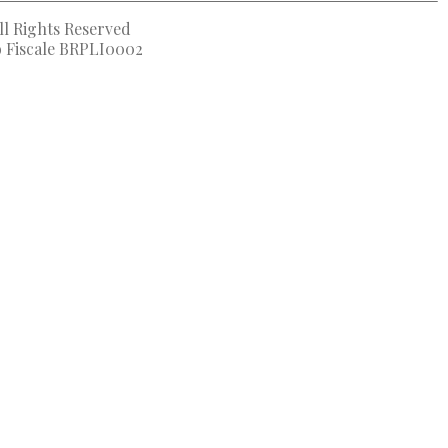
ll Rights Reserved
to Fiscale BRPLI0002