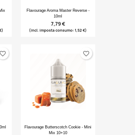
Anteprima

Mix
Flavourage Aroma Master Reverse -
10ml
7,79 €
€)
(incl. imposta consumo: 1,52 €)
vorite_border
favorite_border
Anteprima

10ml
Flavourage Butterscotch Cookie - Mini
Mix 10+10