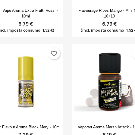
Anteprima
Anteprima


 Vape Aroma Extra Frutti Rossi -
Flavourage Ribes Mango - Mini 
10ml
10+10
6,79 €
6,79 €
incl. imposta consumo: 1,52 €)
(incl. imposta consumo: 1,52 
favorite_border
fa
Anteprima
Anteprima


r Flavour Aroma Black Mery - 10ml
Vaporart Aroma Marsh Attack - 
7,29 €
8,19 €