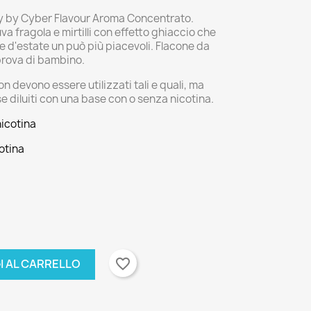
ty by Cyber Flavour Aroma Concentrato.
a fragola e mirtilli con effetto ghiaccio che
 d'estate un può più piacevoli. Flacone da
prova di bambino.
n devono essere utilizzati tali e quali, ma
diluiti con una base con o senza nicotina.
nicotina
otina
favorite_border
I AL CARRELLO