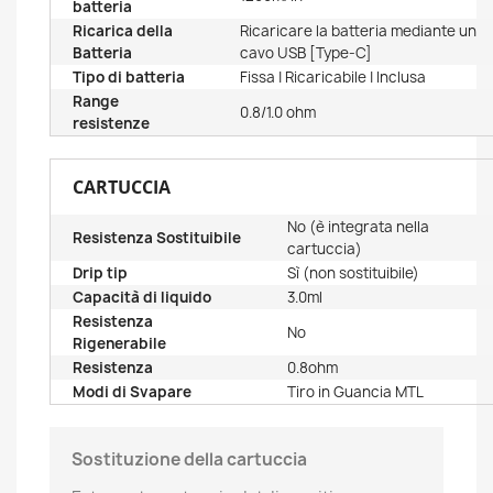
batteria
Ricarica della
Ricaricare la batteria mediante un
Batteria
cavo USB [Type-C]
Tipo di batteria
Fissa | Ricaricabile | Inclusa
Range
0.8/1.0 ohm
resistenze
CARTUCCIA
No (è integrata nella
Resistenza Sostituibile
cartuccia)
Drip tip
Sì (non sostituibile)
Capacità di liquido
3.0ml
Resistenza
No
Rigenerabile
Resistenza
0.8ohm
Modi di Svapare
Tiro in Guancia MTL
Sostituzione della cartuccia