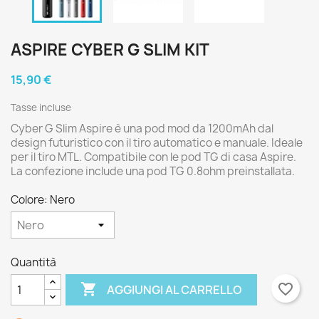
ASPIRE CYBER G SLIM KIT
15,90 €
Tasse incluse
Cyber G Slim Aspire è una pod mod da 1200mAh dal
design futuristico con il tiro automatico e manuale. Ideale
per il tiro MTL. Compatibile con le pod TG di casa Aspire.
La confezione include una pod TG 0.8ohm preinstallata.
Colore: Nero
Quantità

favorite_border
AGGIUNGI AL CARRELLO