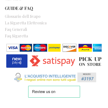
GUIDE & FAQ
Glossario dell Svapo
La Sigaretta Elettronica
Faq Generali
Faq Sigaretta