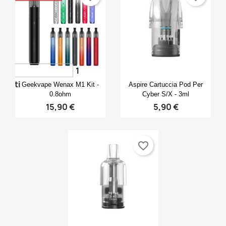
1
Anteprima
Anteprima


voti
Geekvape Wenax M1 Kit -
Aspire Cartuccia Pod Per
0.8ohm
Cyber S/X - 3ml
15,90 €
5,90 €
favorite_border