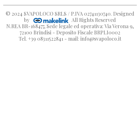
© 2024
SVAPOLOCO SRLS / P.IVA 02741130740
. Designed
by
All Rights Reserved
N.REA BR-168477, Sede legale ed operativa: Via Verona 9,
72100 Brindisi - Deposito Fiscale BRPLI0002
Tel. +39 08311522841 - mail: info@svapoloco.it
Crea lista dei desideri
Accedi
Nome lista dei desideri
Devi avere effettuato l'accesso per salvare dei prodotti nella
Aggiungi alla lista dei desideri
dei desideri.
Create new list
add_circle_outline