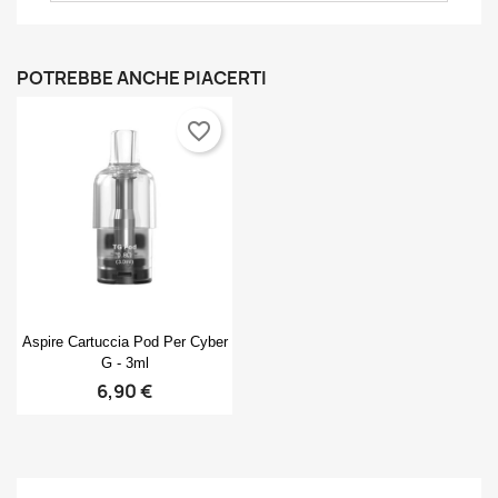
POTREBBE ANCHE PIACERTI
favorite_border
Anteprima

Aspire Cartuccia Pod Per Cyber
G - 3ml
6,90 €