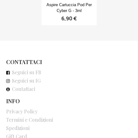
Anteprima

Aspire Cartuccia Pod Per
Cyber G - 3ml
6,90 €
CONTATTACI
Seguici su FB
Seguici su IG
Contattaci
INFO
Privacy Policy
Termini e Condizioni
Spedizioni
Gift Card