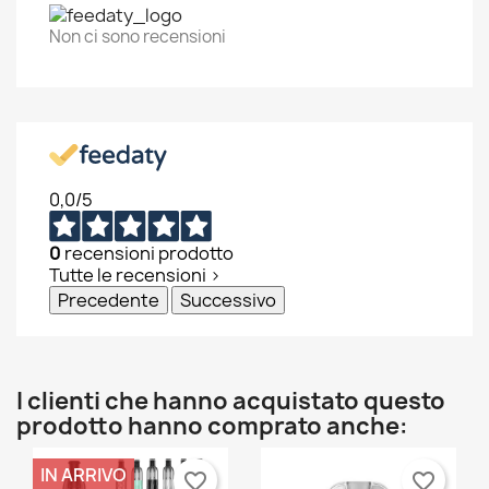
Non ci sono recensioni
0,0
/5
0
recensioni prodotto
Tutte le recensioni >
Precedente
Successivo
I clienti che hanno acquistato questo
prodotto hanno comprato anche:
IN ARRIVO
favorite_border
favorite_border