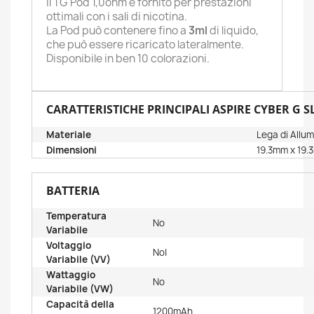
il
TG Pod 1,0ohm
è fornito per prestazioni
ottimali con i sali di nicotina.
La Pod può contenere fino a
3ml
di liquido,
che può essere ricaricato lateralmente.
Disponibile in ben 10 colorazioni.
CARATTERISTICHE PRINCIPALI ASPIRE CYBER G SL
Materiale
Lega di Allum
Dimensioni
19.3mm x 19.
BATTERIA
Temperatura
No
Variabile
Voltaggio
No|
Variabile (VV)
Wattaggio
No
Variabile (VW)
Capacità della
1200mAh