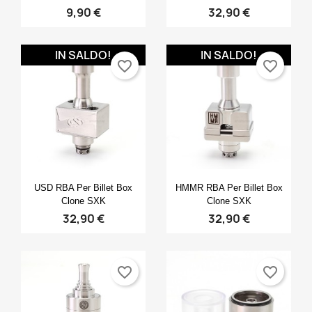
9,90 €
32,90 €
IN SALDO!
IN SALDO!
favorite_border
favorite_border
Anteprima
Anteprima


USD RBA Per Billet Box
HMMR RBA Per Billet Box
Clone SXK
Clone SXK
32,90 €
32,90 €
favorite_border
favorite_border