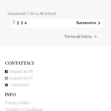
Visualizzati 1-24 su 83 articoli
1

Successivo
2
3
4
Torna all'inizio

CONTATTACI
Seguici su FB
Seguici su IG
Contattaci
INFO
Privacy Policy
Termini e Condizioni