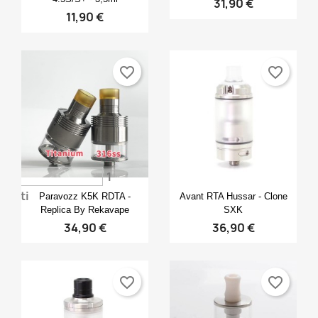
31,90 €
11,90 €
favorite_border
favorite_border
1
Anteprima
Anteprima


voti
Paravozz K5K RDTA -
Avant RTA Hussar - Clone
Replica By Rekavape
SXK
34,90 €
36,90 €
favorite_border
favorite_border