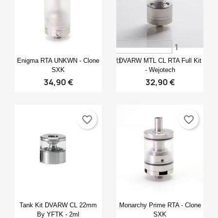
×
×
×
Crea lista dei desideri
((modalTitle))
Accedi
×
((confirmMessage))
Nome lista dei desideri
Devi avere effettuato l'accesso per salvare dei
Aggiungi alla lista dei desideri
1
prodotti nella tua lista dei desideri.
Anteprima
Anteprima


voti
Enigma RTA UNKWN - Clone
DVARW MTL CL RTA Full Kit
Create new list
add_circle_outline
((cancelText))
SXK
- Wejotech
Annulla
Accedi
34,90 €
32,90 €
((modalDeleteText))
Annulla
Crea lista dei desideri
favorite_border
favorite_border
Anteprima
Anteprima


Tank Kit DVARW CL 22mm
Monarchy Prime RTA - Clone
By YFTK - 2ml
SXK