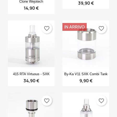
Clone Wejotech
39,90 €
14,90 €
IN ARRIVO
favorite_border
favorite_border
Anteprima
Anteprima


415 RTA Virtuous - SXK
By-Ka V11 SXK Combi Tank
34,90 €
9,90 €
favorite_border
favorite_border