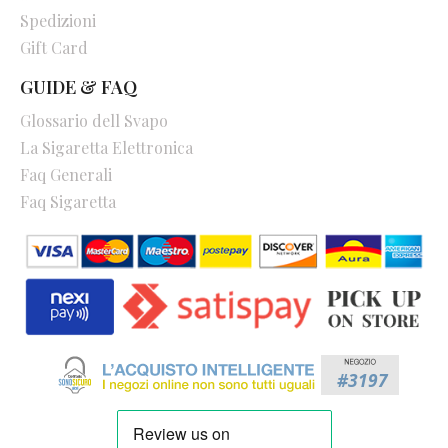
Spedizioni
Gift Card
GUIDE & FAQ
Glossario dell Svapo
La Sigaretta Elettronica
Faq Generali
Faq Sigaretta