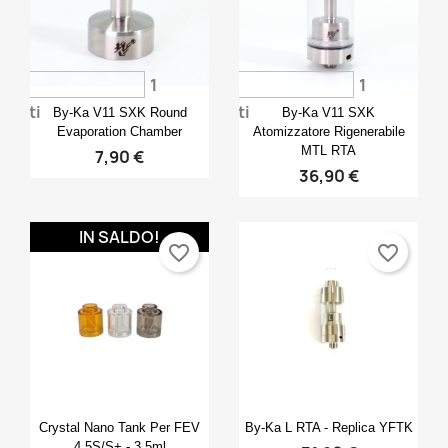
1
1
Anteprima
Anteprima


voti
voti
By-Ka V11 SXK Round
By-Ka V11 SXK
Evaporation Chamber
Atomizzatore Rigenerabile
MTL RTA
7,90 €
36,90 €
IN SALDO!
favorite_border
favorite_border
Anteprima
Anteprima


Crystal Nano Tank Per FEV
By-Ka L RTA - Replica YFTK
4.5S/S+ - 3,5ml