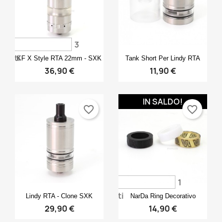
3
Anteprima
Anteprima


voti
KF X Style RTA 22mm - SXK
Tank Short Per Lindy RTA
36,90 €
11,90 €
IN SALDO!
favorite_border
favorite_border
1
Anteprima
Anteprima


voti
Lindy RTA - Clone SXK
NarDa Ring Decorativo
29,90 €
14,90 €