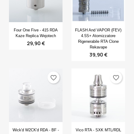
Anteprima
Anteprima


Four One Five - 415 RDA
FLASH And VAPOR (FEV)
Kaze Replica Wejotech
4.5S+ Atomizzatore
Rigenerabile RTA Clone
29,90 €
Rekavape
39,90 €
favorite_border
favorite_border
Anteprima
Anteprima


Wick'd W2CK'd RDA - BF -
Vico RTA - SXK MTL/RDL