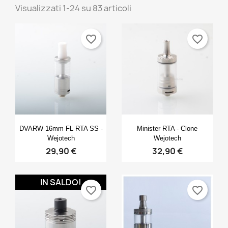
Visualizzati 1-24 su 83 articoli
favorite_border
favorite_border
Anteprima
Anteprima


DVARW 16mm FL RTA SS -
Minister RTA - Clone
Wejotech
Wejotech
29,90 €
32,90 €
IN SALDO!
favorite_border
favorite_border