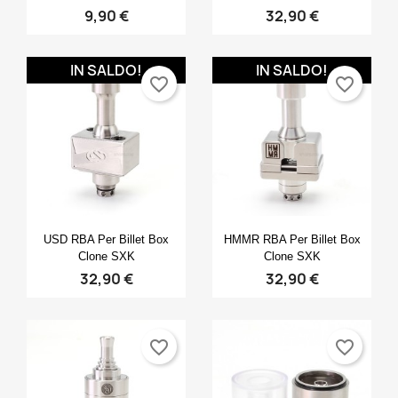
9,90 €
32,90 €
IN SALDO!
IN SALDO!
favorite_border
favorite_border
Anteprima
Anteprima


USD RBA Per Billet Box
HMMR RBA Per Billet Box
Clone SXK
Clone SXK
32,90 €
32,90 €
favorite_border
favorite_border