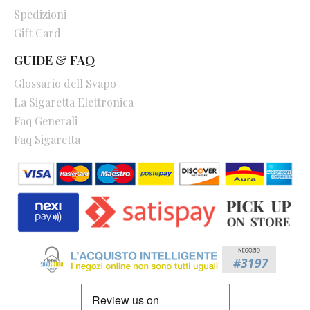
Spedizioni
Gift Card
GUIDE & FAQ
Glossario dell Svapo
La Sigaretta Elettronica
Faq Generali
Faq Sigaretta