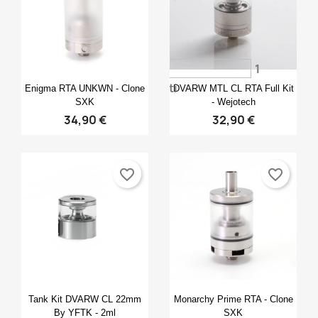
×
×
×
Crea lista dei desideri
((modalTitle))
Accedi
×
((confirmMessage))
Nome lista dei desideri
Devi avere effettuato l'accesso per salvare dei
Aggiungi alla lista dei desideri
1
prodotti nella tua lista dei desideri.
Anteprima
Anteprima


voti
Enigma RTA UNKWN - Clone
DVARW MTL CL RTA Full Kit
Create new list
add_circle_outline
((cancelText))
SXK
- Wejotech
Annulla
Accedi
34,90 €
32,90 €
((modalDeleteText))
Annulla
Crea lista dei desideri
favorite_border
favorite_border
Anteprima
Anteprima


Tank Kit DVARW CL 22mm
Monarchy Prime RTA - Clone
By YFTK - 2ml
SXK