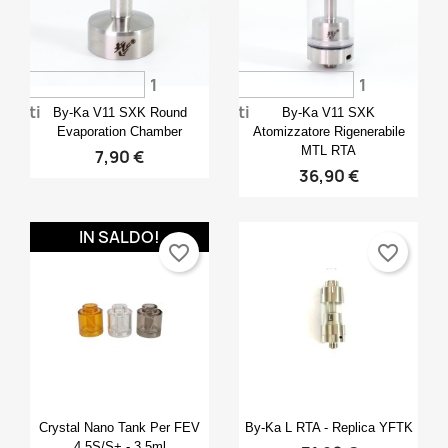
1
1
Anteprima
Anteprima


voti
voti
By-Ka V11 SXK Round
By-Ka V11 SXK
Evaporation Chamber
Atomizzatore Rigenerabile
MTL RTA
7,90 €
36,90 €
IN SALDO!
favorite_border
favorite_border
Anteprima
Anteprima


Crystal Nano Tank Per FEV
By-Ka L RTA - Replica YFTK
4.5S/S+ - 3,5ml