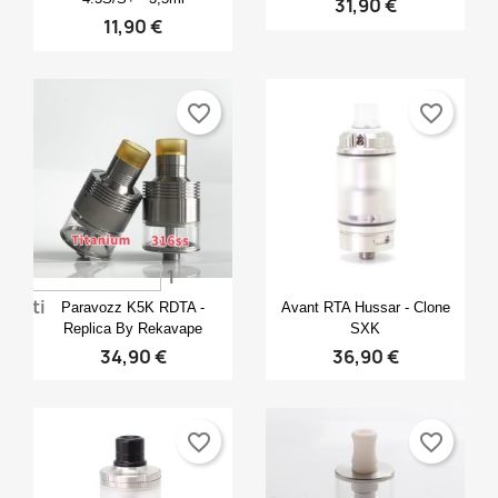
31,90 €
11,90 €
favorite_border
favorite_border
1
Anteprima
Anteprima


voti
Paravozz K5K RDTA -
Avant RTA Hussar - Clone
Replica By Rekavape
SXK
34,90 €
36,90 €
favorite_border
favorite_border