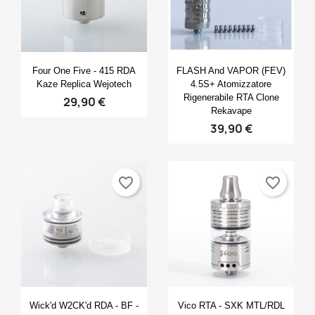
Anteprima
Anteprima


Four One Five - 415 RDA
FLASH And VAPOR (FEV)
Kaze Replica Wejotech
4.5S+ Atomizzatore
Rigenerabile RTA Clone
29,90 €
Rekavape
39,90 €
favorite_border
favorite_border
Anteprima
Anteprima


Wick'd W2CK'd RDA - BF -
Vico RTA - SXK MTL/RDL