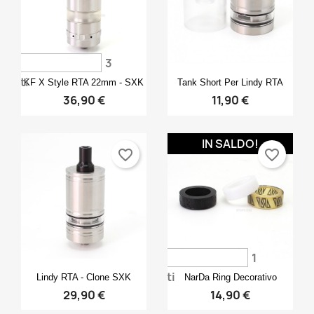
3
Anteprima
Anteprima


voti
KF X Style RTA 22mm - SXK
Tank Short Per Lindy RTA
36,90 €
11,90 €
IN SALDO!
favorite_border
favorite_border
1
Anteprima
Anteprima


voti
Lindy RTA - Clone SXK
NarDa Ring Decorativo
29,90 €
14,90 €