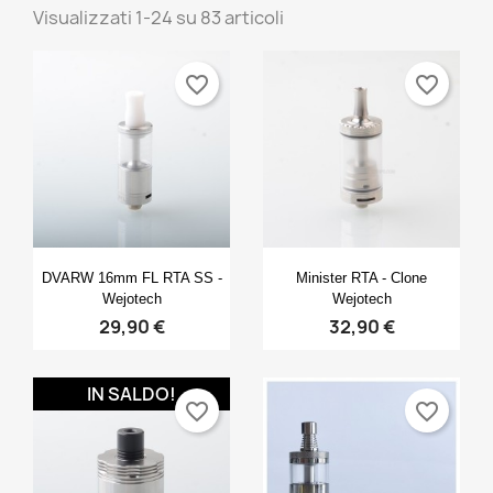
Visualizzati 1-24 su 83 articoli
favorite_border
favorite_border
Anteprima
Anteprima


DVARW 16mm FL RTA SS -
Minister RTA - Clone
Wejotech
Wejotech
29,90 €
32,90 €
IN SALDO!
favorite_border
favorite_border