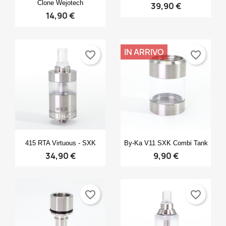
Clone Wejotech
39,90 €
14,90 €
IN ARRIVO
favorite_border
favorite_border
Anteprima
Anteprima


415 RTA Virtuous - SXK
By-Ka V11 SXK Combi Tank
34,90 €
9,90 €
favorite_border
favorite_border