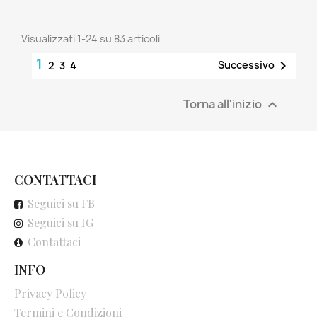
Visualizzati 1-24 su 83 articoli
1

Successivo
2
3
4
Torna all'inizio

CONTATTACI
Seguici su FB
Seguici su IG
Contattaci
INFO
Privacy Policy
Termini e Condizioni