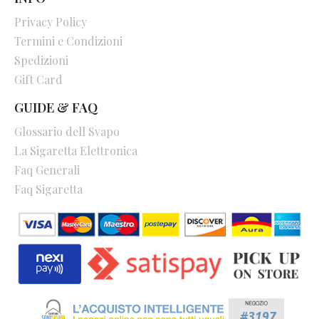
Privacy Policy
Termini e Condizioni
Spedizioni
Gift Card
GUIDE & FAQ
Glossario dell Svapo
La Sigaretta Elettronica
Faq Generali
Faq Sigaretta