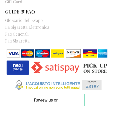
Gift Card
GUIDE & FAQ
Glossario dell Svapo
La Sigaretta Elettronica
Faq Generali
Faq Sigaretta