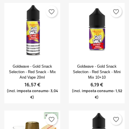
favorite_border
favorite_border
Anteprima
Anteprima


Goldwave - Gold Snack
Goldwave - Gold Snack
Selection - Red Snack - Mix
Selection - Red Snack - Mini
And Vape 20ml
Mix 10+10
16,57 €
6,19 €
(incl. imposta consumo: 3,04
(incl. imposta consumo: 1,52
€)
€)
favorite_border
favorite_border