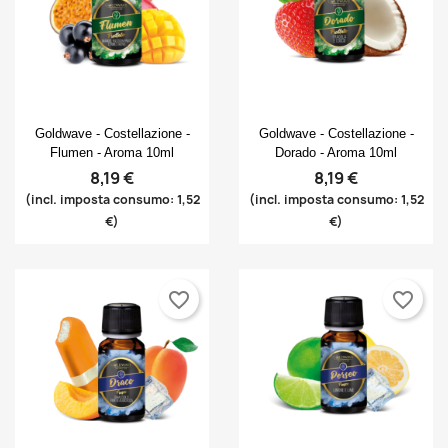
Anteprima
Anteprima


Goldwave - Costellazione -
Goldwave - Costellazione -
Flumen - Aroma 10ml
Dorado - Aroma 10ml
8,19 €
8,19 €
(incl. imposta consumo: 1,52
(incl. imposta consumo: 1,52
€)
€)
favorite_border
favorite_border