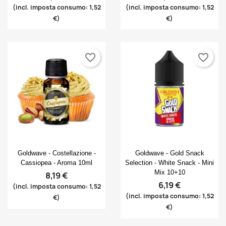
(incl. imposta consumo: 1,52
(incl. imposta consumo: 1,52
€)
€)
favorite_border
favorite_border
Anteprima
Anteprima


Goldwave - Costellazione -
Goldwave - Gold Snack
Cassiopea - Aroma 10ml
Selection - White Snack - Mini
Mix 10+10
8,19 €
6,19 €
(incl. imposta consumo: 1,52
(incl. imposta consumo: 1,52
€)
€)