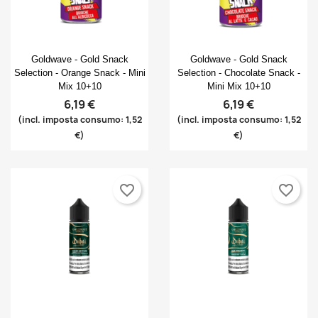
Anteprima
Anteprima


Goldwave - Gold Snack
Goldwave - Gold Snack
Selection - Orange Snack - Mini
Selection - Chocolate Snack -
Mix 10+10
Mini Mix 10+10
6,19 €
6,19 €
(incl. imposta consumo: 1,52
(incl. imposta consumo: 1,52
€)
€)
favorite_border
favorite_border