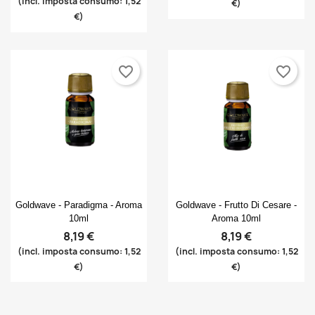
(incl. imposta consumo: 1,52
€)
€)
favorite_border
favorite_border
Anteprima
Anteprima


Goldwave - Paradigma - Aroma
Goldwave - Frutto Di Cesare -
10ml
Aroma 10ml
8,19 €
8,19 €
(incl. imposta consumo: 1,52
(incl. imposta consumo: 1,52
€)
€)