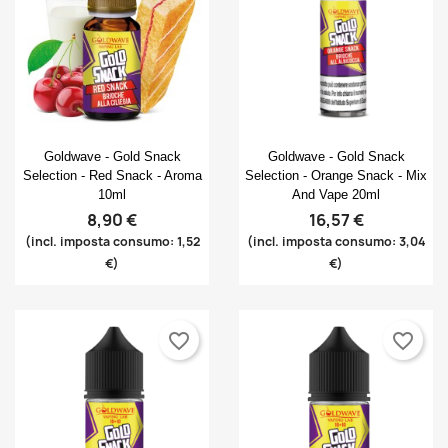
Anteprima
Anteprima


Goldwave - Gold Snack
Goldwave - Gold Snack
Selection - Red Snack - Aroma
Selection - Orange Snack - Mix
10ml
And Vape 20ml
8,90 €
16,57 €
(incl. imposta consumo: 1,52
(incl. imposta consumo: 3,04
€)
€)
favorite_border
favorite_border