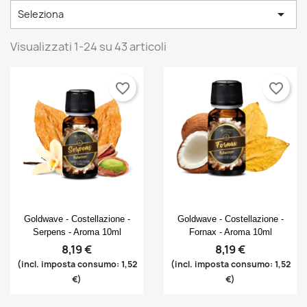

Seleziona
Visualizzati 1-24 su 43 articoli
favorite_border
favorite_border
Anteprima
Anteprima


Goldwave - Costellazione -
Goldwave - Costellazione -
Serpens - Aroma 10ml
Fornax - Aroma 10ml
8,19 €
8,19 €
(incl. imposta consumo: 1,52
(incl. imposta consumo: 1,52
€)
€)