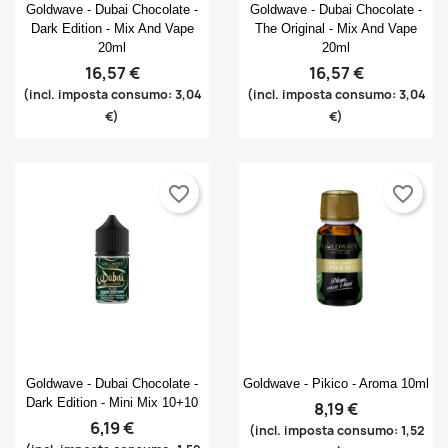
Anteprima
Anteprima


Goldwave - Dubai Chocolate -
Goldwave - Dubai Chocolate -
Dark Edition - Mix And Vape
The Original - Mix And Vape
20ml
20ml
16,57 €
16,57 €
(incl. imposta consumo: 3,04
(incl. imposta consumo: 3,04
€)
€)
favorite_border
favorite_border
Anteprima
Anteprima


Goldwave - Dubai Chocolate -
Goldwave - Pikico - Aroma 10ml
Dark Edition - Mini Mix 10+10
8,19 €
6,19 €
(incl. imposta consumo: 1,52