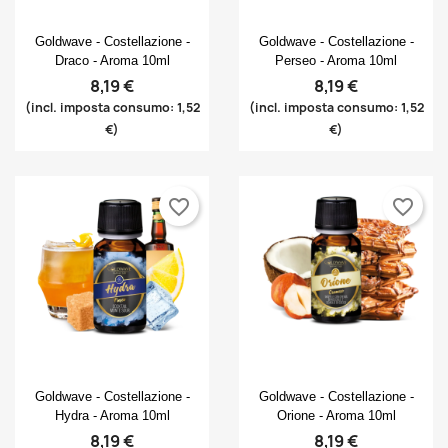
Anteprima
Anteprima


Goldwave - Costellazione -
Goldwave - Costellazione -
Draco - Aroma 10ml
Perseo - Aroma 10ml
8,19 €
8,19 €
(incl. imposta consumo: 1,52
(incl. imposta consumo: 1,52
€)
€)
favorite_border
favorite_border
Anteprima
Anteprima


Goldwave - Costellazione -
Goldwave - Costellazione -
Hydra - Aroma 10ml
Orione - Aroma 10ml
8,19 €
8,19 €