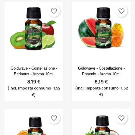
favorite_border
favorite_border
Anteprima
Anteprima


Goldwave - Costellazione -
Goldwave - Costellazione -
Eridanus - Aroma 10ml
Phoenix - Aroma 10ml
8,19 €
8,19 €
(incl. imposta consumo: 1,52
(incl. imposta consumo: 1,52
€)
€)
favorite_border
favorite_border