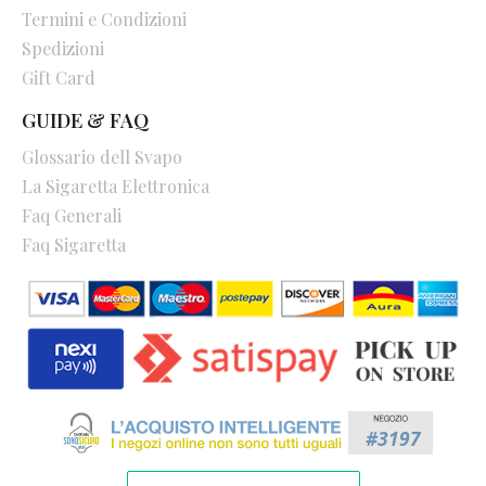
Termini e Condizioni
Spedizioni
Gift Card
GUIDE & FAQ
Glossario dell Svapo
La Sigaretta Elettronica
Faq Generali
Faq Sigaretta