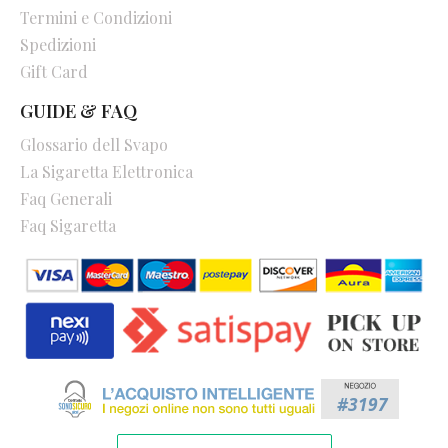
Termini e Condizioni
Spedizioni
Gift Card
GUIDE & FAQ
Glossario dell Svapo
La Sigaretta Elettronica
Faq Generali
Faq Sigaretta