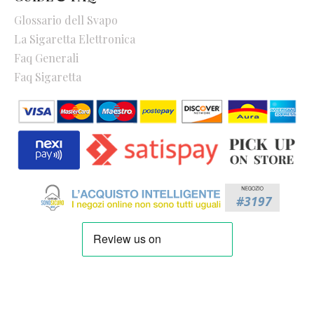
Glossario dell Svapo
La Sigaretta Elettronica
Faq Generali
Faq Sigaretta