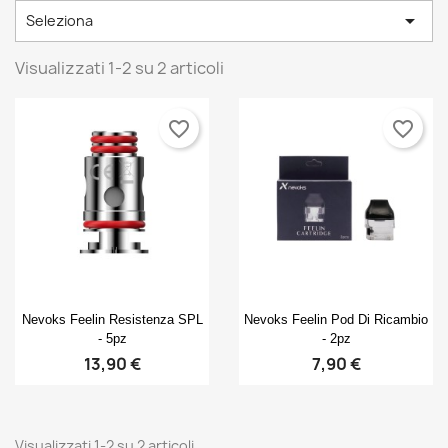

Seleziona
Visualizzati 1-2 su 2 articoli
favorite_border
favorite_border
Anteprima
Anteprima


Nevoks Feelin Resistenza SPL
Nevoks Feelin Pod Di Ricambio
- 5pz
- 2pz
13,90 €
7,90 €
Visualizzati 1-2 su 2 articoli