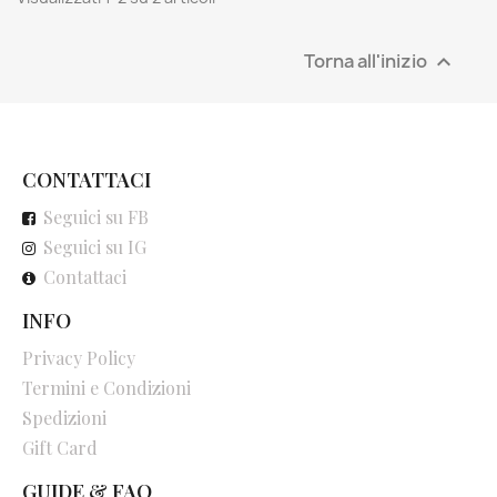
Torna all'inizio

CONTATTACI
Seguici su FB
Seguici su IG
Contattaci
INFO
Privacy Policy
Termini e Condizioni
Spedizioni
Gift Card
GUIDE & FAQ