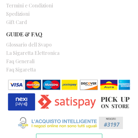
Termini e Condizioni
Spedizioni
Gift Card
GUIDE & FAQ
Glossario dell Svapo
La Sigaretta Elettronica
Faq Generali
Faq Sigaretta