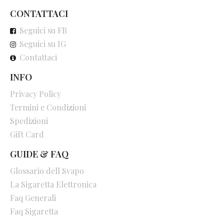
CONTATTACI
Seguici su FB
Seguici su IG
Contattaci
INFO
Privacy Policy
Termini e Condizioni
Spedizioni
Gift Card
GUIDE & FAQ
Glossario dell Svapo
La Sigaretta Elettronica
Faq Generali
Faq Sigaretta