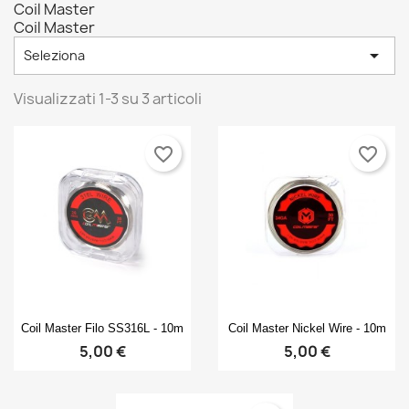
Coil Master
Coil Master

Seleziona
Visualizzati 1-3 su 3 articoli
favorite_border
favorite_border
Anteprima
Anteprima


Coil Master Filo SS316L - 10m
Coil Master Nickel Wire - 10m
5,00 €
5,00 €