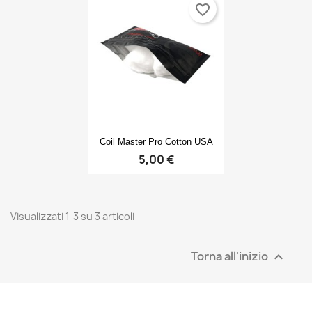
favorite_border
Anteprima

Coil Master Pro Cotton USA
5,00 €
Visualizzati 1-3 su 3 articoli
Torna all'inizio
