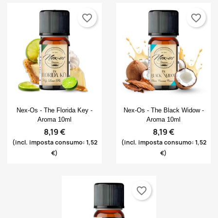
favorite_border
favorite_border
Anteprima
Anteprima


Nex-Os - The Florida Key -
Nex-Os - The Black Widow -
Aroma 10ml
Aroma 10ml
8,19 €
8,19 €
(incl. imposta consumo: 1,52
(incl. imposta consumo: 1,52
€)
€)
favorite_border