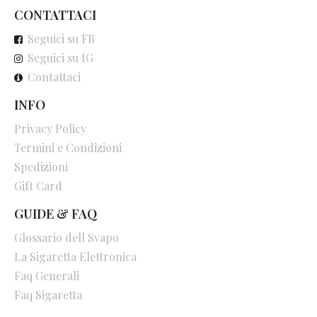
CONTATTACI
Seguici su FB
Seguici su IG
Contattaci
INFO
Privacy Policy
Termini e Condizioni
Spedizioni
Gift Card
GUIDE & FAQ
Glossario dell Svapo
La Sigaretta Elettronica
Faq Generali
Faq Sigaretta