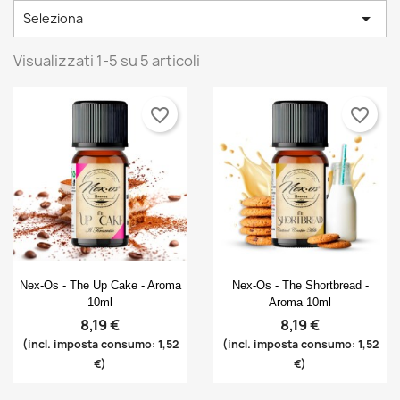

Seleziona
Visualizzati 1-5 su 5 articoli
favorite_border
favorite_border
Anteprima
Anteprima


Nex-Os - The Up Cake - Aroma
Nex-Os - The Shortbread -
10ml
Aroma 10ml
8,19 €
8,19 €
(incl. imposta consumo: 1,52
(incl. imposta consumo: 1,52
€)
€)