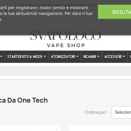
Consegna gratuita per ordini superiori a € 59,00
arti per migliorare i nostri servizi e mostrarti
RIFIUT
o le tue abitudinidi navigazione. Per dare il tuo
a.
STARTER KITS & MODS
ATOMIZZATORI
RICAMBI
ACCESSORI
rca Da One Tech
Ordina per:
Selezio