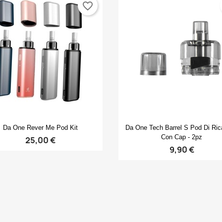
favorite_border
Anteprima
Anteprima


Da One Rever Me Pod Kit
Da One Tech Barrel S Pod Di Ri
Con Cap - 2pz
25,00 €
9,90 €