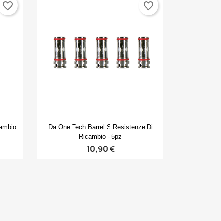
favorite_border
favorite_border
Anteprima

cambio
Da One Tech Barrel S Resistenze Di
Ricambio - 5pz
10,90 €