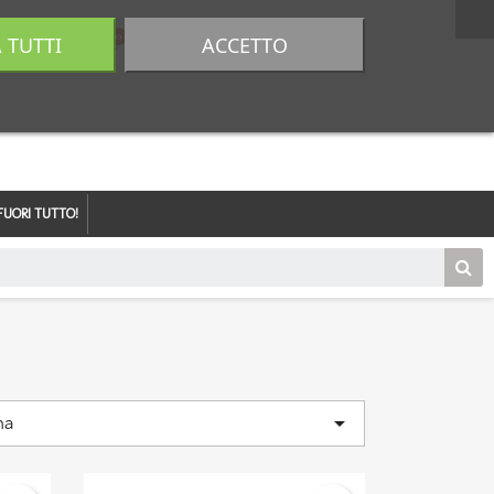
A TUTTI
ACCETTO
0,00 €
Accedi
FUORI TUTTO!

na