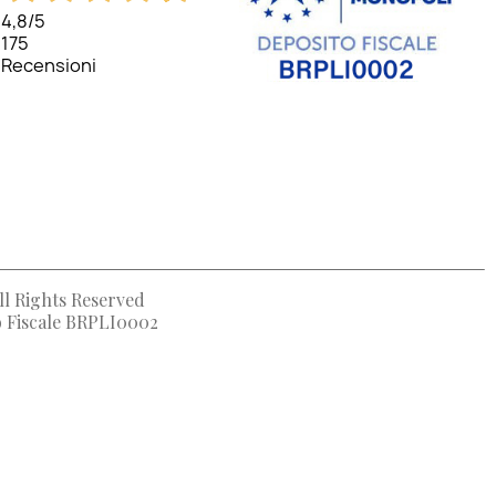
4,8
/5
175
Recensioni
ll Rights Reserved
to Fiscale BRPLI0002