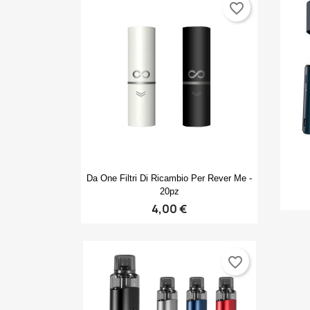
favorite_border
Anteprima

Da One Filtri Di Ricambio Per Rever Me -
20pz
4,00 €
favorite_border