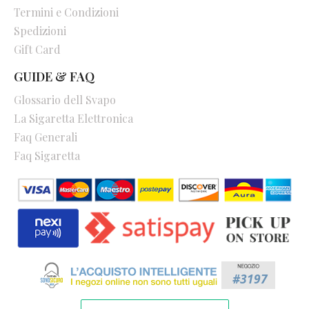
Termini e Condizioni
Spedizioni
Gift Card
GUIDE & FAQ
Glossario dell Svapo
La Sigaretta Elettronica
Faq Generali
Faq Sigaretta