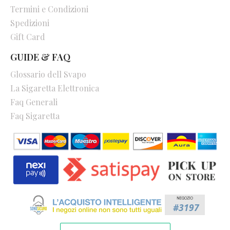
Termini e Condizioni
Spedizioni
Gift Card
GUIDE & FAQ
Glossario dell Svapo
La Sigaretta Elettronica
Faq Generali
Faq Sigaretta