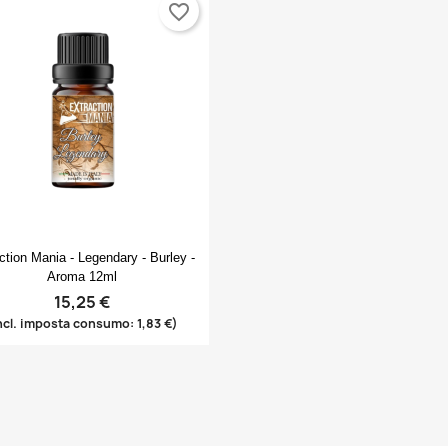
favorite_border
Anteprima

ction Mania - Legendary - Burley -
Aroma 12ml
15,25 €
ncl. imposta consumo: 1,83 €)