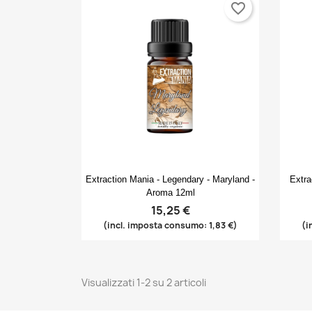
favorite_border
Anteprima

Extraction Mania - Legendary - Maryland -
Extra
Aroma 12ml
15,25 €
(incl. imposta consumo: 1,83 €)
(i
Visualizzati 1-2 su 2 articoli