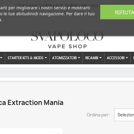
Consegna gratuita per ordini superiori a € 59,00
arti per migliorare i nostri servizi e mostrarti
RIFIUT
o le tue abitudinidi navigazione. Per dare il tuo
a.
STARTER KITS & MODS
ATOMIZZATORI
RICAMBI
ACCESSORI
rca Extraction Mania
Ordina per:
Selezio