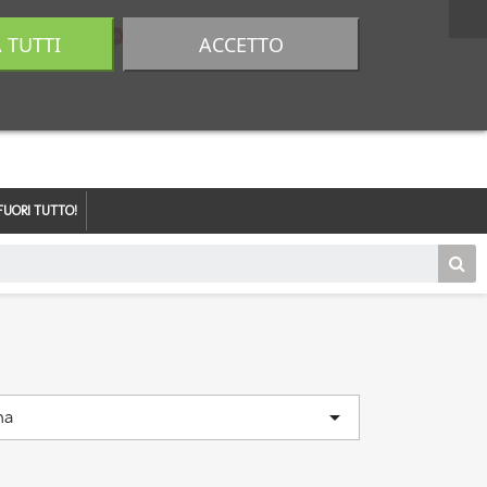
A TUTTI
ACCETTO
0,00 €
Accedi
FUORI TUTTO!

na