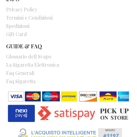
Privacy Policy
Termini e Condizioni
Spedizioni
Gift Card
GUIDE & FAQ
Glossario dell Svapo
La Sigaretta Elettronica
Faq Generali
Faq Sigaretta