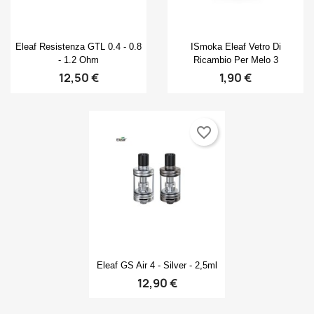
Anteprima
Anteprima


Eleaf Resistenza GTL 0.4 - 0.8
ISmoka Eleaf Vetro Di
- 1.2 Ohm
Ricambio Per Melo 3
12,50 €
1,90 €
favorite_border
Anteprima

Eleaf GS Air 4 - Silver - 2,5ml
12,90 €