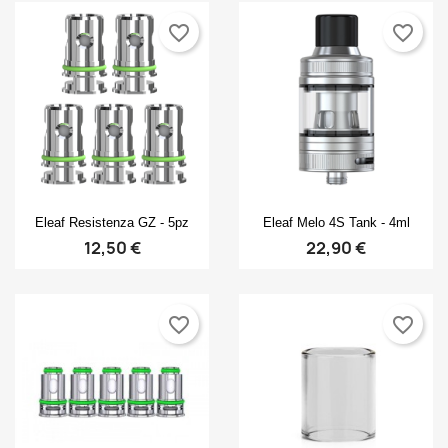
favorite_border
favorite_border
Anteprima
Anteprima


Eleaf Resistenza GZ - 5pz
Eleaf Melo 4S Tank - 4ml
12,50 €
22,90 €
favorite_border
favorite_border