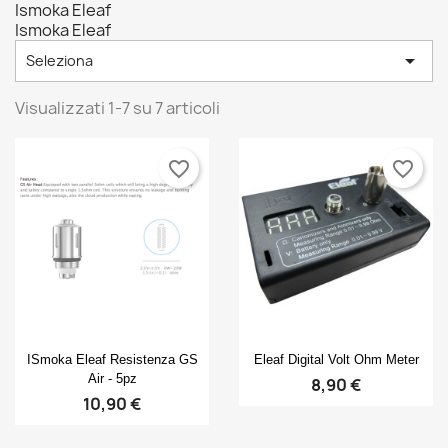
Ismoka Eleaf
Ismoka Eleaf

Seleziona
Visualizzati 1-7 su 7 articoli
favorite_border
favorite_border
Anteprima
Anteprima


ISmoka Eleaf Resistenza GS
Eleaf Digital Volt Ohm Meter
Air - 5pz
8,90 €
10,90 €