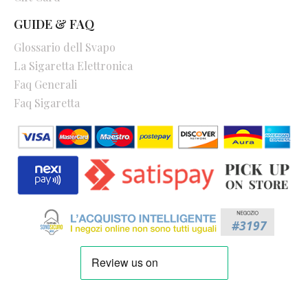
GUIDE & FAQ
Glossario dell Svapo
La Sigaretta Elettronica
Faq Generali
Faq Sigaretta