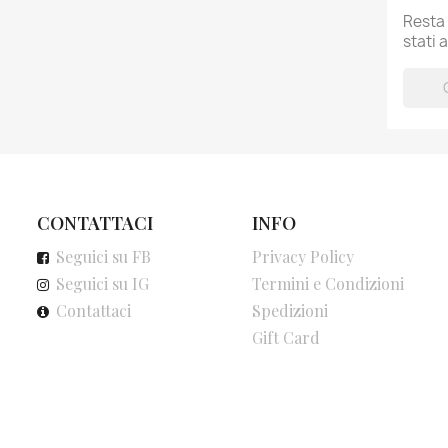
Resta 
stati 
CONTATTACI
INFO
Seguici su FB
Privacy Policy
Seguici su IG
Termini e Condizioni
Contattaci
Spedizioni
Gift Card