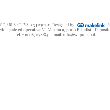
O SRLS / P.IVA 02741130740
. Designed by
A
de legale ed operativa: Via Verona 9, 72100 Brindisi - Deposi
Tel. +39 08311522841 - mail: info@svapoloco.it