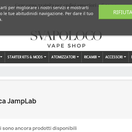
Consegna gratuita per ordini superiori a € 59,00
arti per migliorare i nostri servizi e mostrarti
RIFIUT
o le tue abitudinidi navigazione. Per dare il tuo
a.
STARTER KITS & MODS
ATOMIZZATORI
RICAMBI
ACCESSORI
rca JampLab
i sono ancora prodotti disponibili