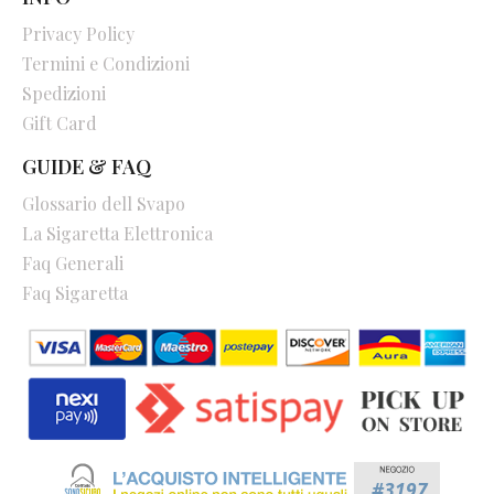
Privacy Policy
Termini e Condizioni
Spedizioni
Gift Card
GUIDE & FAQ
Glossario dell Svapo
La Sigaretta Elettronica
Faq Generali
Faq Sigaretta