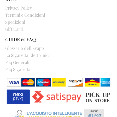
Privacy Policy
Termini e Condizioni
Spedizioni
Gift Card
GUIDE & FAQ
Glossario dell Svapo
La Sigaretta Elettronica
Faq Generali
Faq Sigaretta