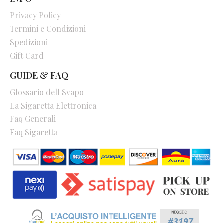
Privacy Policy
Termini e Condizioni
Spedizioni
Gift Card
GUIDE & FAQ
Glossario dell Svapo
La Sigaretta Elettronica
Faq Generali
Faq Sigaretta