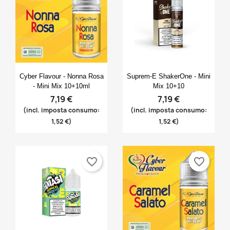
Anteprima
Anteprima


Cyber Flavour - Nonna Rosa
Suprem-E ShakerOne - Mini
- Mini Mix 10+10ml
Mix 10+10
7,19 €
7,19 €
(incl. imposta consumo:
(incl. imposta consumo:
1,52 €)
1,52 €)
favorite_border
favorite_border