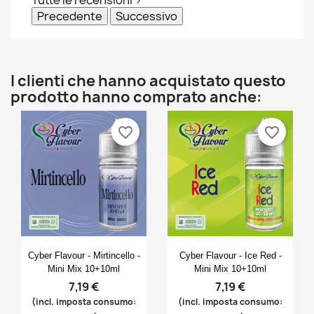
Tutte le recensioni >
Precedente
Successivo
I clienti che hanno acquistato questo
prodotto hanno comprato anche:
favorite_border
favorite_border
Anteprima
Anteprima


Cyber Flavour - Mirtincello -
Cyber Flavour - Ice Red -
Mini Mix 10+10ml
Mini Mix 10+10ml
7,19 €
7,19 €
(incl. imposta consumo:
(incl. imposta consumo: