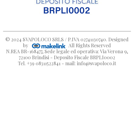
© 2024
SVAPOLOCO SRLS / P.IVA 02741130740
. Designed
by
All Rights Reserved
N.REA BR-168477, Sede legale ed operativa: Via Verona 9,
72100 Brindisi - Deposito Fiscale BRPLI0002
Tel. +39 08311522841 - mail: info@svapoloco.it
Crea lista dei desideri
Accedi
Nome lista dei desideri
Devi avere effettuato l'accesso per salvare dei prodotti nella
Aggiungi alla lista dei desideri
dei desideri.