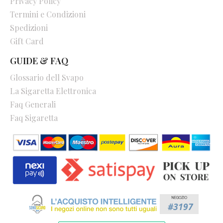
Privacy Policy
Termini e Condizioni
Spedizioni
Gift Card
GUIDE & FAQ
Glossario dell Svapo
La Sigaretta Elettronica
Faq Generali
Faq Sigaretta