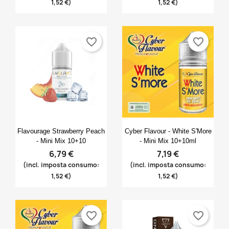
1,52 €)
1,52 €)
favorite_border
favorite_border
Anteprima
Anteprima


Flavourage Strawberry Peach
Cyber Flavour - White S'More
- Mini Mix 10+10
- Mini Mix 10+10ml
6,79 €
7,19 €
(incl. imposta consumo:
(incl. imposta consumo:
1,52 €)
1,52 €)
favorite_border
favorite_border