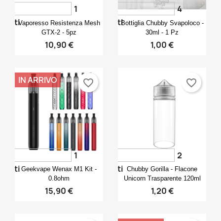
1
4
Anteprima
Anteprima


voti
voti
Vaporesso Resistenza Mesh
Bottiglia Chubby Svapoloco -
GTX-2 - 5pz
30ml - 1 Pz
10,90 €
1,00 €
IN ARRIVO
favorite_border
favorite_border
1
2
Anteprima
Anteprima


voti
voti
Geekvape Wenax M1 Kit -
Chubby Gorilla - Flacone
0.8ohm
Unicorn Trasparente 120ml
15,90 €
1,20 €