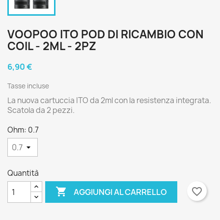
VOOPOO ITO POD DI RICAMBIO CON
COIL - 2ML - 2PZ
6,90 €
Tasse incluse
La nuova cartuccia ITO da 2ml con la resistenza integrata.
Scatola da 2 pezzi.
Ohm: 0.7
Quantità

favorite_border
AGGIUNGI AL CARRELLO