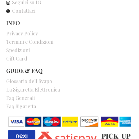
Seguici su IG
Contattaci
INFO
Privacy Policy
Termini e Condizioni
Spedizioni
Gift Card
GUIDE & FAQ
Glossario dell Svapo
La Sigaretta Elettronica
Faq Generali
Faq Sigaretta