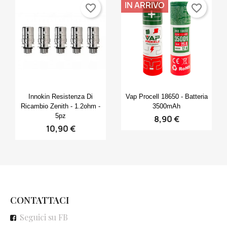
IN ARRIVO
favorite_border
favorite_border
Anteprima
Anteprima


Innokin Resistenza Di
Vap Procell 18650 - Batteria
Ricambio Zenith - 1.2ohm -
3500mAh
5pz
8,90 €
10,90 €
CONTATTACI
Seguici su FB