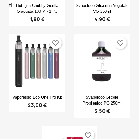
Anteprima
Anteprima


voti
Bottiglia Chubby Gorilla
Svapoloco Glicerina Vegetale
Graduata 100 Ml- 1 Pz
VG 250ml
1,80 €
4,90 €
favorite_border
favorite_border
Anteprima
Anteprima


Vaporesso Eco One Pro Kit
Svapoloco Glicole
Propilenico PG 250ml
23,00 €
5,50 €
favorite_border