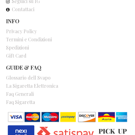
Seguici su IG
Contattaci
INFO
Privacy Policy
Termini e Condizioni
Spedizioni
Gift Card
GUIDE & FAQ
Glossario dell Svapo
La Sigaretta Elettronica
Faq Generali
Faq Sigaretta