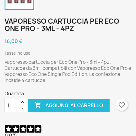
VAPORESSO CARTUCCIA PER ECO
ONE PRO - 3ML - 4PZ
16,00 €
Tasse incluse
Vaporesso cartuccia per Eco One Pro - 3ml - 4pz.
Cartucce da 3ml, compatibili con Vaporesso Eco One Pro e
Vaporesso Eco One Single Pod Edition. La confezione
include 4 cartucce.
Quantità

favorite_border
AGGIUNGI AL CARRELLO
0,0
/5