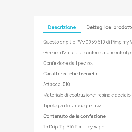
No
Dev
A
dei
add_circle_outline
Descrizione
Dettagli del prodott
Questo drip tip PVM0059 510 di Pimp my Va
Grazie all'ampio foro interno consente il
Confezione da 1 pezzo.
Caratteristiche tecniche
Attacco: 510
Materiale di costruzione: resina e acciaio
Tipologia di svapo: guancia
Contenuto della confezione
1 x Drip Tip 510 Pimp my Vape