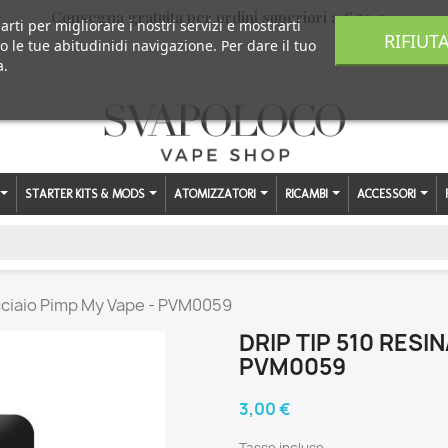
Consegna gratuita per ordini superiori a € 59,00
arti per migliorare i nostri servizi e mostrarti
RIFIUT
o le tue abitudinidi navigazione. Per dare il tuo
a.
STARTER KITS & MODS
ATOMIZZATORI
RICAMBI
ACCESSORI
Acciaio Pimp My Vape - PVM0059
DRIP TIP 510 RESI
PVM0059
3,00 €
Tasse incluse