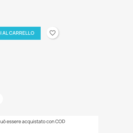
favorite_border
I AL CARRELLO
×
×
uò essere acquistato con COD