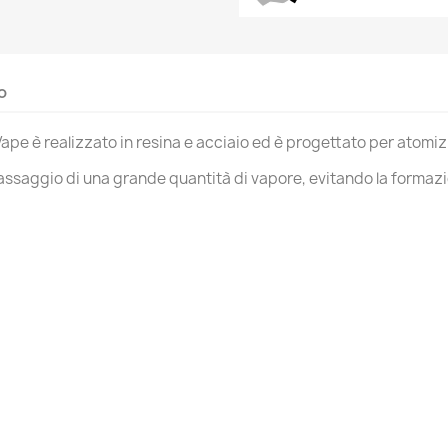
me lista dei desideri
i avere effettuato l'accesso per salvare dei prodotti nella tua lista
ggiungi alla lista dei desideri
 desideri.
Create new list
o
Annulla
Accedi
Annulla
Crea lista dei desideri
pe è realizzato in resina e acciaio ed è progettato per atomiz
 passaggio di una grande quantità di vapore, evitando la formaz