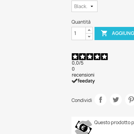
Quantità

AGGIUNG
0,0
/5
0
recensioni
Condividi
rea lista dei desideri
ccedi
Questo prodotto p