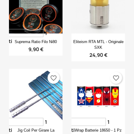
Annulla
Accedi
Annulla
Crea lista dei desideri
1
Anteprima
Anteprima


voti
Suprema Ratio Filo Ni80
Eliteism RTA MTL - Originale
SXK
9,90 €
24,90 €
favorite_border
favorite_border
1
1
Anteprima
Anteprima


voti
voti
Jig Coil Per Girare La
Wrap Batterie 18650 - 1 Pz