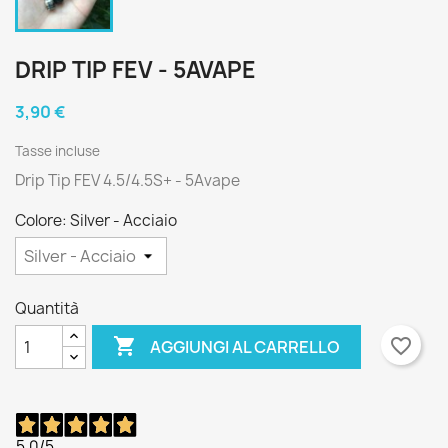
DRIP TIP FEV - 5AVAPE
3,90 €
Tasse incluse
Drip Tip FEV 4.5/4.5S+ - 5Avape
Colore: Silver - Acciaio
Quantità

favorite_border
AGGIUNGI AL CARRELLO
5,0
/5