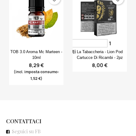
1
Anteprima
Anteprima


voti
TOB 3.0 Aroma Mc Marteen -
La Tabaccheria - Lion Pod
10ml
Cartucce Di Ricambi - 2pz
8,29 €
8,00 €
(incl. imposta consumo:
1,52 €)
CONTATTACI
Seguici su FB