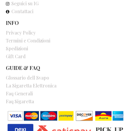
Seguici su IG
Contattaci
INFO
Privacy Policy
Termini e Condizioni
Spedizioni
Gift Card
GUIDE & FAQ
Glossario dell Svapo
La Sigaretta Elettronica
Faq Generali
Faq Sigaretta