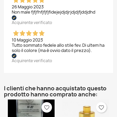
26 Maggio 2023
Non male fjfjfhfjfjfjfidejejdjdjrjdjdjfjddjdhd
Acquirente verificato
10 Maggio 2023
Tutto sommato fedele allo stile fev. Di ultem ha
solo il colore (ma è ovvio dato il prezzo).
Acquirente verificato
×
×
Crea lista dei desideri
Accedi
I clienti che hanno acquistato questo
prodotto hanno comprato anche:
×
Nome lista dei desideri
Devi avere effettuato l'accesso per salvare dei
Aggiungi alla lista dei desideri
prodotti nella tua lista dei desideri.
favorite_border
favorite_border
Create new list
add_circle_outline