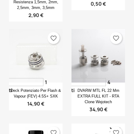
Resistenza 1,5mm, 2mm,
0,50 €
2,5mm, 3mm, 3,5mm
2,90 €
favorite_border
favorite_border
1
4
Anteprima
Anteprima


voti
voti
Deck Potenziato Per Flash &
DVARW MTL FL 22 Mm
Vapour (FEV) 4.5S+ SXK
EXTRA FULL KIT - RTA
Clone Wejotech
14,90 €
34,90 €
favorite_border
favorite_border