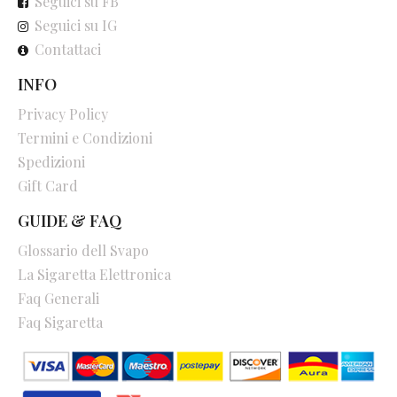
Seguici su FB
Seguici su IG
Contattaci
INFO
Privacy Policy
Termini e Condizioni
Spedizioni
Gift Card
GUIDE & FAQ
Glossario dell Svapo
La Sigaretta Elettronica
Faq Generali
Faq Sigaretta