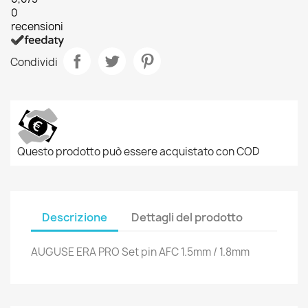
0
recensioni
Condividi
Questo prodotto può essere acquistato con COD
×
Descrizione
Dettagli del prodotto
×
Crea lista dei desideri
Accedi
AUGUSE ERA PRO Set pin AFC 1.5mm / 1.8mm
×
Nome lista dei desideri
Devi avere effettuato l'accesso per salvare dei
Aggiungi alla lista dei desideri
prodotti nella tua lista dei desideri.
Create new list
add_circle_outline