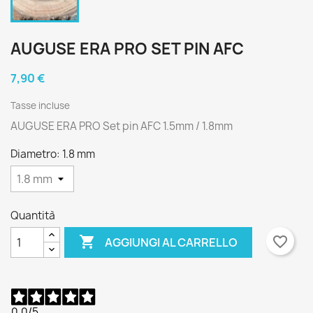
AUGUSE ERA PRO SET PIN AFC
7,90 €
Tasse incluse
AUGUSE ERA PRO Set pin AFC 1.5mm / 1.8mm
Diametro: 1.8 mm
Quantità

favorite_border
AGGIUNGI AL CARRELLO
0,0
/5