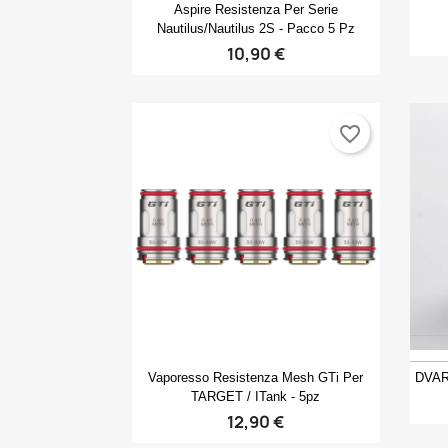
Anteprima

Aspire Resistenza Per Serie
Nautilus/Nautilus 2S - Pacco 5 Pz
10,90 €
favorite_border
Anteprima

Vaporesso Resistenza Mesh GTi Per
DVAR
TARGET / ITank - 5pz
12,90 €