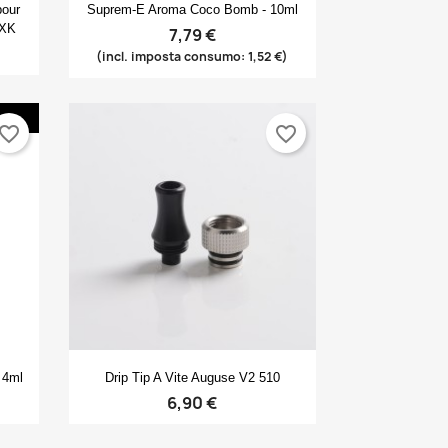
Anteprima

pour
Suprem-E Aroma Coco Bomb - 10ml
SXK
7,79 €
(incl. imposta consumo: 1,52 €)
vorite_border
favorite_border
Anteprima

 4ml
Drip Tip A Vite Auguse V2 510
6,90 €