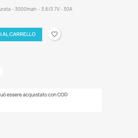
rata - 3000mah - 3.6/3.7V - 30A
favorite_border
I AL CARRELLO
uò essere acquistato con COD