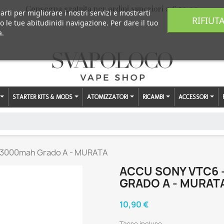
Consegna gratuita per ordini superiori a € 59,00
arti per migliorare i nostri servizi e mostrarti
RIFIUT
o le tue abitudinidi navigazione. Per dare il tuo
a.
STARTER KITS & MODS
ATOMIZZATORI
RICAMBI
ACCESSORI
 - 3000mah Grado A - MURATA
ACCU SONY VTC6 -
GRADO A - MURAT
10,90 €
Tasse incluse