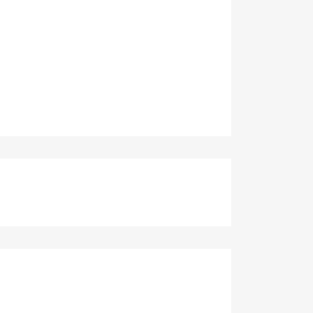
×
×
×