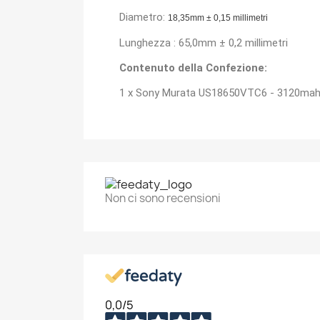
Diametro:
18,35mm ± 0,15 millimetri
Lunghezza : 65,0mm ± 0,2 millimetri
Contenuto della Confezione:
1 x Sony Murata US18650VTC6 - 3120ma
C
A
No
Dev
A
Non ci sono recensioni
dei
add_circle_outline
0,0
/5