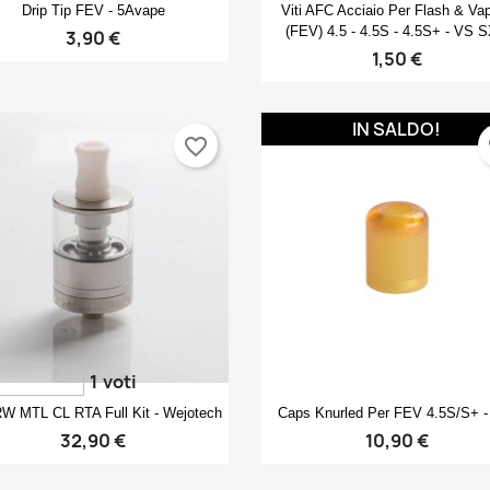
Anteprima
Anteprima


Drip Tip FEV - 5Avape
Viti AFC Acciaio Per Flash & Va
(FEV) 4.5 - 4.5S - 4.5S+ - VS 
3,90 €
1,50 €
IN SALDO!
favorite_border
fa
1
voti
Anteprima
Anteprima


W MTL CL RTA Full Kit - Wejotech
Caps Knurled Per FEV 4.5S/S+ -
32,90 €
10,90 €