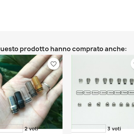
o questo prodotto hanno comprato anche:
favorite_border
fa
2
voti
3
voti