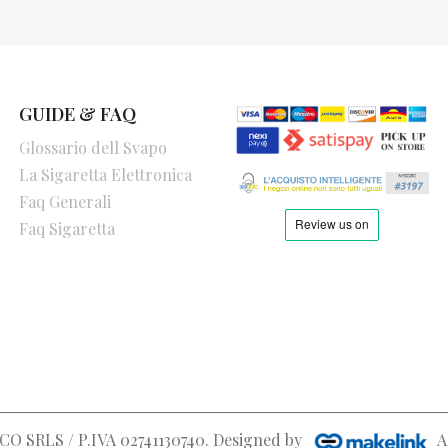
GUIDE & FAQ
Glossario dell Svapo
La Sigaretta Elettronica
Faq Generali
Faq Sigaretta
O SRLS / P.IVA 02741130740
. Designed by
A