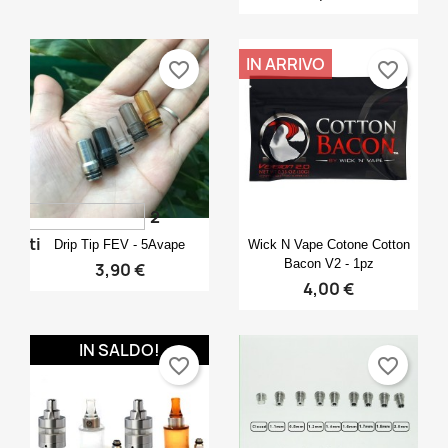
IN ARRIVO
favorite_border
favorite_border
2
Anteprima
Anteprima


voti
Drip Tip FEV - 5Avape
Wick N Vape Cotone Cotton
Bacon V2 - 1pz
3,90 €
4,00 €
IN SALDO!
favorite_border
favorite_border