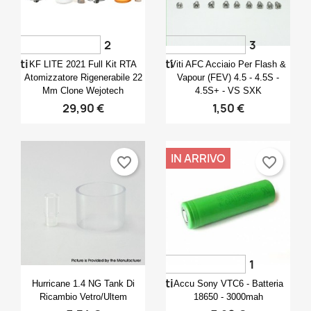
2
3
Anteprima
Anteprima


voti
voti
KF LITE 2021 Full Kit RTA
Viti AFC Acciaio Per Flash &
Atomizzatore Rigenerabile 22
Vapour (FEV) 4.5 - 4.5S -
Mm Clone Wejotech
4.5S+ - VS SXK
29,90 €
1,50 €
IN ARRIVO
favorite_border
favorite_border
1
Anteprima
Anteprima


voti
Hurricane 1.4 NG Tank Di
Accu Sony VTC6 - Batteria
Ricambio Vetro/ultem
18650 - 3000mah