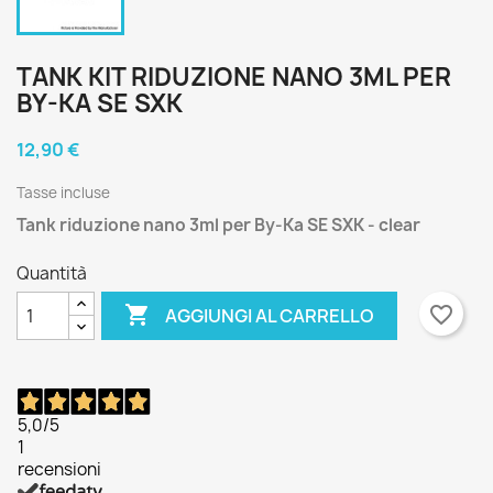
TANK KIT RIDUZIONE NANO 3ML PER
BY-KA SE SXK
12,90 €
Tasse incluse
Tank riduzione nano 3ml per By-Ka SE SXK - clear
Quantità

favorite_border
AGGIUNGI AL CARRELLO
5,0
/5
1
recensioni