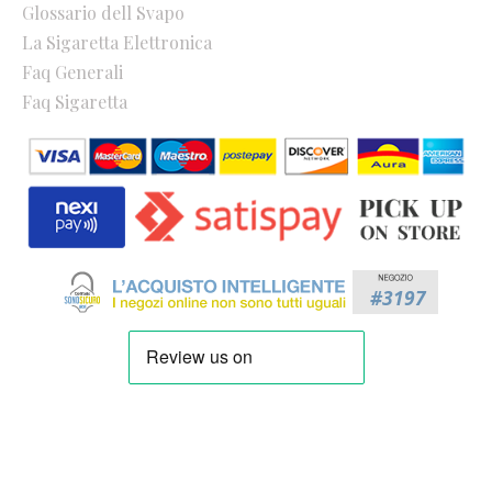
Glossario dell Svapo
La Sigaretta Elettronica
Faq Generali
Faq Sigaretta