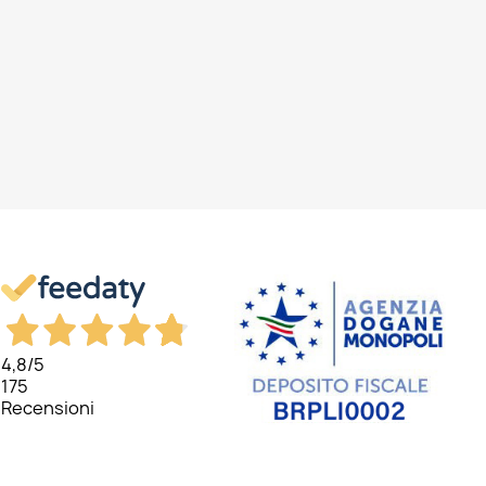
4,8
/5
175
Recensioni