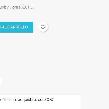
ubby Gorilla 120 F.U.
favorite_border
I AL CARRELLO
uò essere acquistato con COD