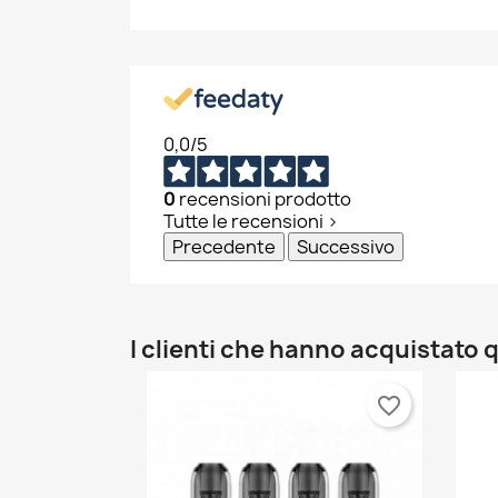
C
A
No
Dev
A
dei
0,0
/5
add_circle_outline
0
recensioni prodotto
Tutte le recensioni >
Precedente
Successivo
I clienti che hanno acquistat
favorite_border