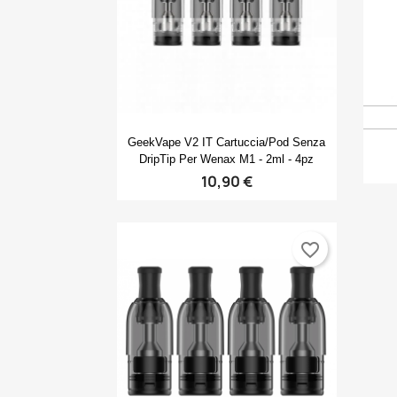
Anteprima

GeekVape V2 IT Cartuccia/pod Senza
DripTip Per Wenax M1 - 2ml - 4pz
10,90 €
favorite_border