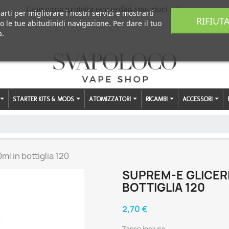
Consegna gratuita per ordini superiori a € 59,00
arti per migliorare i nostri servizi e mostrarti
RIFIUT
o le tue abitudinidi navigazione. Per dare il tuo
a.
STARTER KITS & MODS
ATOMIZZATORI
RICAMBI
ACCESSORI
l in bottiglia 120
SUPREM-E GLICERI
BOTTIGLIA 120
2,70 €
Tasse incluse