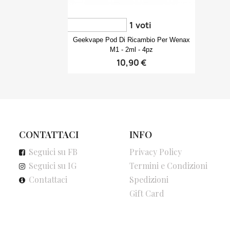
1
voti
Anteprima

Geekvape Pod Di Ricambio Per Wenax
M1 - 2ml - 4pz
10,90 €
CONTATTACI
INFO
Seguici su FB
Privacy Policy
Seguici su IG
Termini e Condizioni
Contattaci
Spedizioni
Gift Card