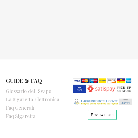
GUIDE & FAQ
Glossario dell Svapo
La Sigaretta Elettronica
Faq Generali
Faq Sigaretta