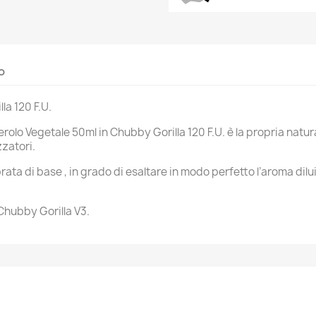
o
la 120 F.U.
cerolo Vegetale 50ml in Chubby Gorilla 120 F.U. è la propria nat
zatori.
rata di base , in grado di esaltare in modo perfetto l’aroma di
 Chubby Gorilla V3.