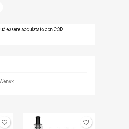
uò essere acquistato con COD
e Wenax.
favorite_border
favorite_border