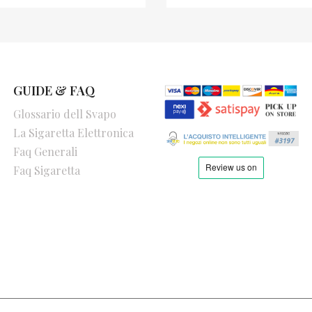
GUIDE & FAQ
Glossario dell Svapo
La Sigaretta Elettronica
Faq Generali
Faq Sigaretta