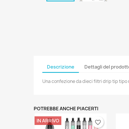
Descrizione
Dettagli del prodott
Una confezione da dieci filtri drip tip ti
POTREBBE ANCHE PIACERTI
IN ARRIVO
favorite_border