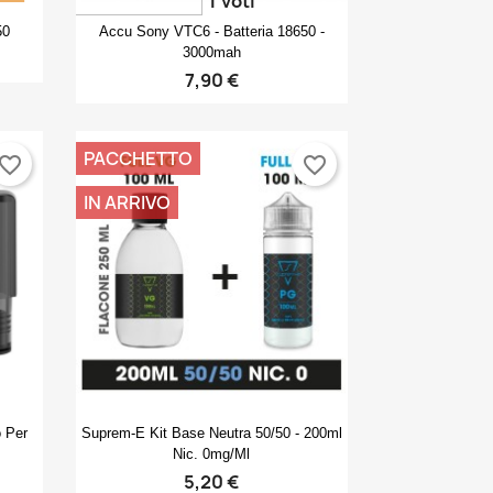
1
voti
Anteprima

50
Accu Sony VTC6 - Batteria 18650 -
3000mah
7,90 €
PACCHETTO
vorite_border
favorite_border
IN ARRIVO
Anteprima

o Per
Suprem-E Kit Base Neutra 50/50 - 200ml
Nic. 0mg/ml
5,20 €