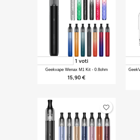
1
voti
Anteprima

Geekvape Wenax M1 Kit - 0.8ohm
GeekV
15,90 €
favorite_border
C
A