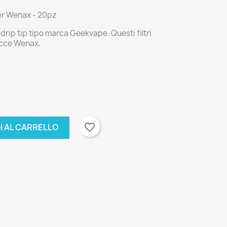
per Wenax - 20pz
 drip tip tipo marca Geekvape. Questi filtri
ucce Wenax.
favorite_border
I AL CARRELLO