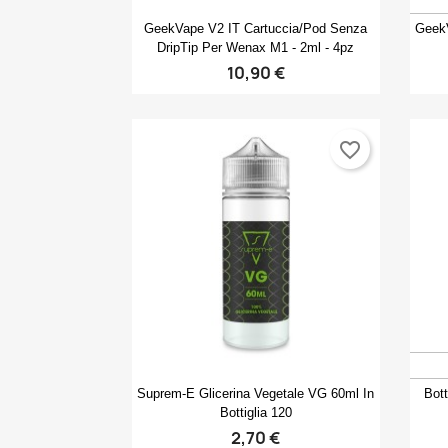
Anteprima

GeekVape V2 IT Cartuccia/pod Senza
GeekV
DripTip Per Wenax M1 - 2ml - 4pz
10,90 €
favorite_border
Anteprima

Suprem-E Glicerina Vegetale VG 60ml In
Bott
Bottiglia 120
2,70 €