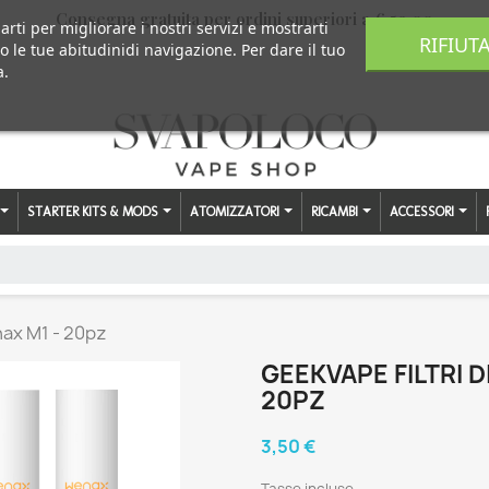
Consegna gratuita per ordini superiori a € 59,00
arti per migliorare i nostri servizi e mostrarti
RIFIUT
o le tue abitudinidi navigazione. Per dare il tuo
a.
STARTER KITS & MODS
ATOMIZZATORI
RICAMBI
ACCESSORI
nax M1 - 20pz
GEEKVAPE FILTRI D
20PZ
3,50 €
Tasse incluse