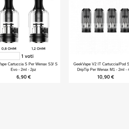
1
voti
Anteprima
Anteprima


ape Cartuccia S Per Wenax S3/ S
GeekVape V2 IT Cartuccia/pod 
Evo - 2ml - 2pz
DripTip Per Wenax M1 - 2ml - 
6,90 €
10,90 €
rea lista dei desideri
ccedi