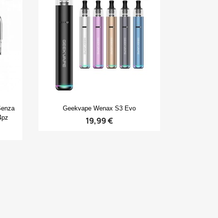
Anteprima

Senza
Geekvape Wenax S3 Evo
4pz
19,99 €
×
×