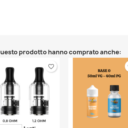
o questo prodotto hanno comprato anche:
favorite_border
fa