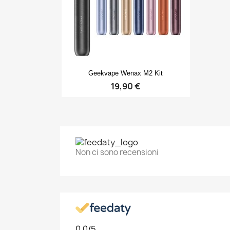
No
Dev
A
dei
add_circle_outline
Anteprima

Geekvape Wenax M2 Kit
19,90 €
Non ci sono recensioni
0,0
/5