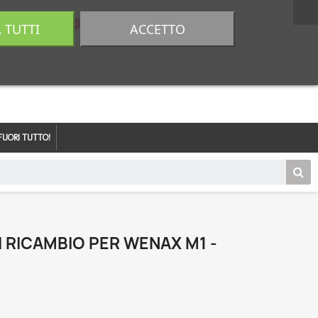
A TUTTI
ACCETTO
0,00 €
Accedi
FUORI TUTTO!
I RICAMBIO PER WENAX M1 -