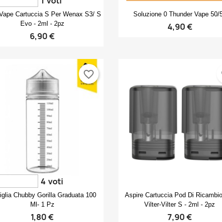
1
voti
Anteprima
Anteprima


ape Cartuccia S Per Wenax S3/ S
Soluzione 0 Thunder Vape 50/
Evo - 2ml - 2pz
4,90 €
6,90 €
favorite_border
fa
4
voti
Anteprima
Anteprima


iglia Chubby Gorilla Graduata 100
Aspire Cartuccia Pod Di Ricambi
Ml- 1 Pz
Vilter-Vilter S - 2ml - 2pz
1,80 €
7,90 €