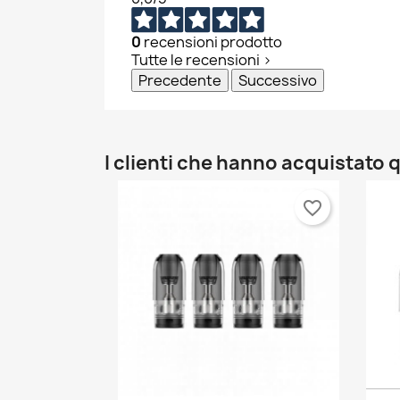
0
recensioni prodotto
Tutte le recensioni >
Precedente
Successivo
I clienti che hanno acquistat
favorite_border