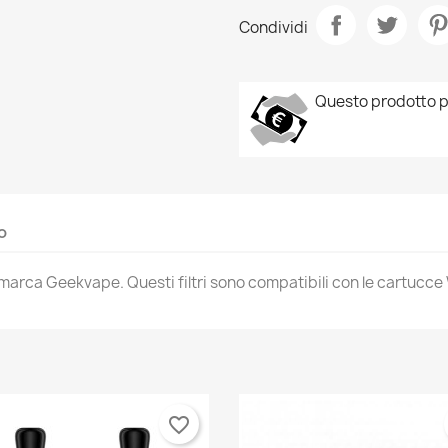
Condividi
Questo prodotto p
o
po marca Geekvape. Questi filtri sono compatibili con le cartucc
favorite_border