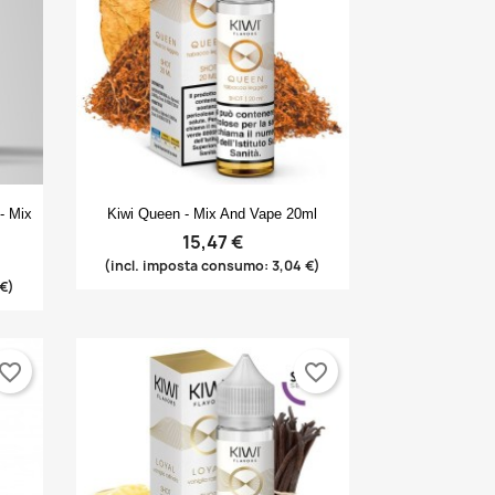
Anteprima

- Mix
Kiwi Queen - Mix And Vape 20ml
15,47 €
(incl. imposta consumo: 3,04 €)
 €)
vorite_border
favorite_border