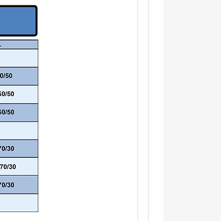
×
×
×