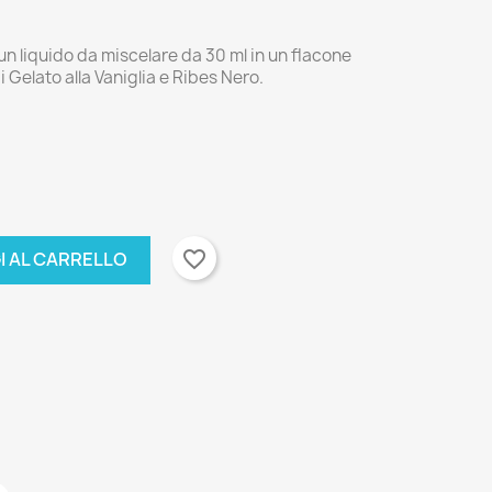
n liquido da miscelare da 30 ml in un flacone
i Gelato alla Vaniglia e Ribes Nero.
favorite_border
I AL CARRELLO