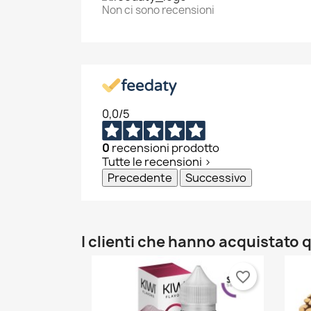
Non ci sono recensioni
0,0
/5
0
recensioni prodotto
Tutte le recensioni >
Precedente
Successivo
I clienti che hanno acquistat
favorite_border