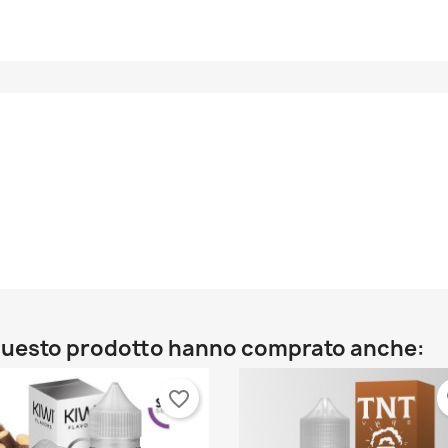
o questo prodotto hanno comprato anche:
favorite_border
fa