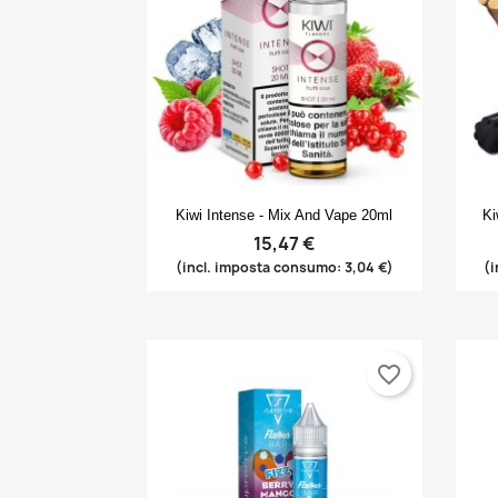
Anteprima

Kiwi Intense - Mix And Vape 20ml
Ki
15,47 €
(incl. imposta consumo: 3,04 €)
(i
favorite_border