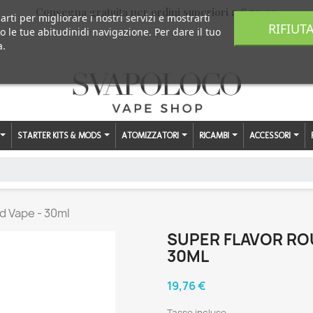
Consegna gratuita per ordini superiori a € 59,00
arti per migliorare i nostri servizi e mostrarti
RIFIUT
o le tue abitudinidi navigazione. Per dare il tuo
a.
STARTER KITS & MODS
ATOMIZZATORI
RICAMBI
ACCESSORI
d Vape - 30ml
SUPER FLAVOR ROU
30ML
19,76 €
Tasse incluse