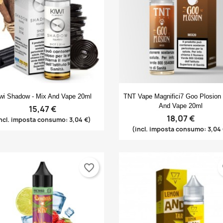
Anteprima
Anteprima


wi Shadow - Mix And Vape 20ml
TNT Vape Magnifici7 Goo Plosion 
And Vape 20ml
15,47 €
18,07 €
ncl. imposta consumo: 3,04 €)
(incl. imposta consumo: 3,04
favorite_border
fa