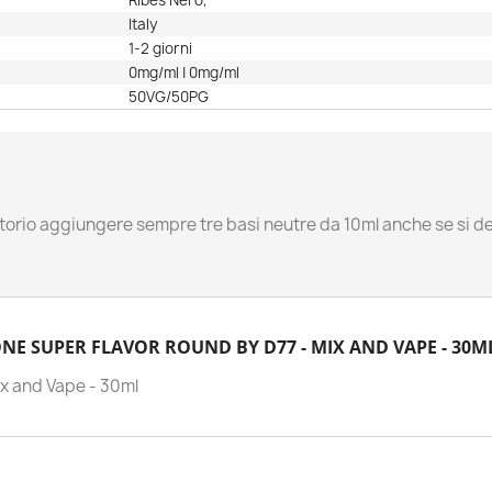
Ribes Nero,
Italy
1-2 giorni
0mg/ml | 0mg/ml
50VG/50PG
gatorio aggiungere sempre tre basi neutre da 10ml anche se si de
E SUPER FLAVOR ROUND BY D77 - MIX AND VAPE - 30M
ix and Vape - 30ml