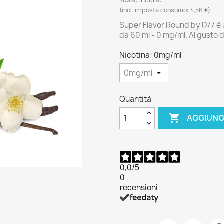
(incl. imposta consumo: 4,56 €)
Super Flavor Round by D77 è u
da 60 ml - 0 mg/ml. Al gusto d
Nicotina: 0mg/ml
Quantità

AGGIUNG
0,0
/5
0
recensioni